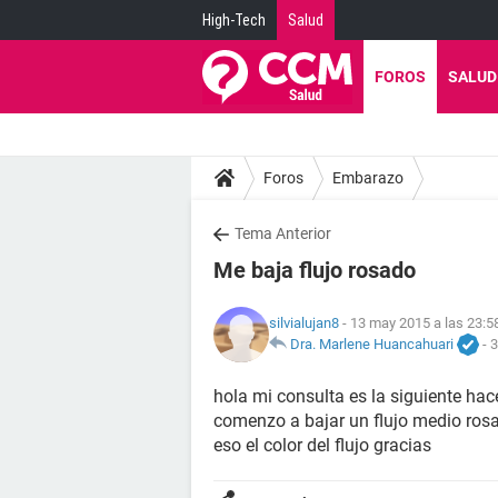
High-Tech
Salud
FOROS
SALUD
Foros
Embarazo
Tema Anterior
Me baja flujo rosado
silvialujan8
- 13 may 2015 a las 23:5
Dra. Marlene Huancahuari
-
3
hola mi consulta es la siguiente ha
comenzo a bajar un flujo medio ros
eso el color del flujo gracias