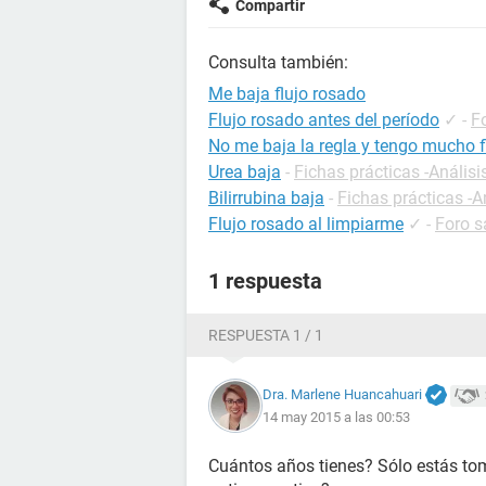
Compartir
Consulta también:
Me baja flujo rosado
Flujo rosado antes del período
✓
-
F
No me baja la regla y tengo mucho f
Urea baja
-
Fichas prácticas -Análisi
Bilirrubina baja
-
Fichas prácticas -A
Flujo rosado al limpiarme
✓
-
Foro s
1 respuesta
RESPUESTA 1 / 1
Dra. Marlene Huancahuari
14 may 2015 a las 00:53
Cuántos años tienes? Sólo estás to