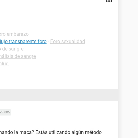
oro embarazo
lujo transparente foro
-
Foro sexualidad
s de sangre
nálisis de sangre
alud
29.005
mando la maca? Estás utilizando algún método