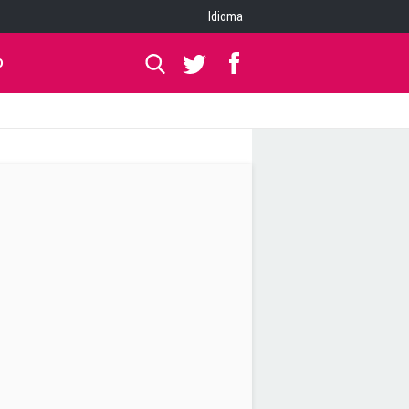
Idioma
O