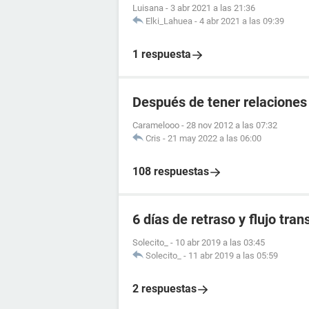
Luisana
-
3 abr 2021 a las 21:36
Elki_Lahuea
-
4 abr 2021 a las 09:39
1 respuesta
Después de tener relaciones
Caramelooo
-
28 nov 2012 a las 07:32
Cris
-
21 may 2022 a las 06:00
108 respuestas
6 días de retraso y flujo tra
Solecito_
-
10 abr 2019 a las 03:45
Solecito_
-
11 abr 2019 a las 05:59
2 respuestas