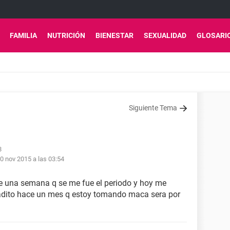
FAMILIA
NUTRICIÓN
BIENESTAR
SEXUALIDAD
GLOSARI
Siguiente Tema
8
0 nov 2015 a las 03:54
ce una semana q se me fue el periodo y hoy me
adito hace un mes q estoy tomando maca sera por