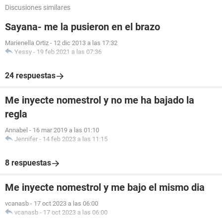
Discusiones similares
Sayana- me la pusieron en el brazo
Marienella Ortiz
-
12 dic 2013 a las 17:32
Yessy
-
19 feb 2021 a las 07:36
24 respuestas
Me inyecte nomestrol y no me ha bajado la
regla
Annabel
-
16 mar 2019 a las 01:10
Jennifer
-
14 feb 2023 a las 11:15
8 respuestas
Me inyecte nomestrol y me bajo el mismo dia
vcanasb
-
17 oct 2023 a las 06:00
vcanasb
-
17 oct 2023 a las 06:00