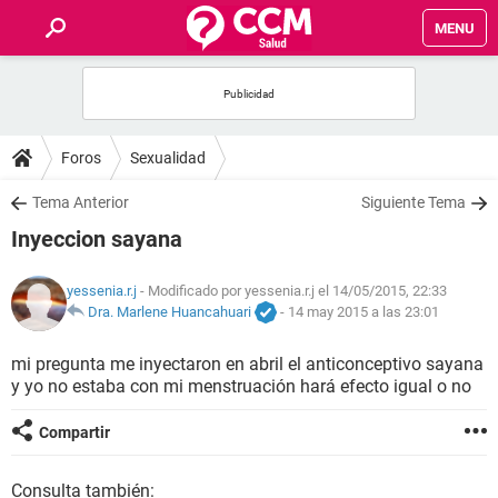
MENU
INICIO
FOROS
Foros
Sexualidad
SALUD
Tema Anterior
Siguiente Tema
Inyeccion sayana
FAMILIA
yessenia.r.j
- Modificado por yessenia.r.j el 14/05/2015, 22:33
NUTRICIÓN
Dra. Marlene Huancahuari
-
14 may 2015 a las 23:01
mi pregunta me inyectaron en abril el anticonceptivo sayana
BIENESTAR
y yo no estaba con mi menstruación hará efecto igual o no
SEXUALIDAD
Compartir
GLOSARIO
Consulta también: