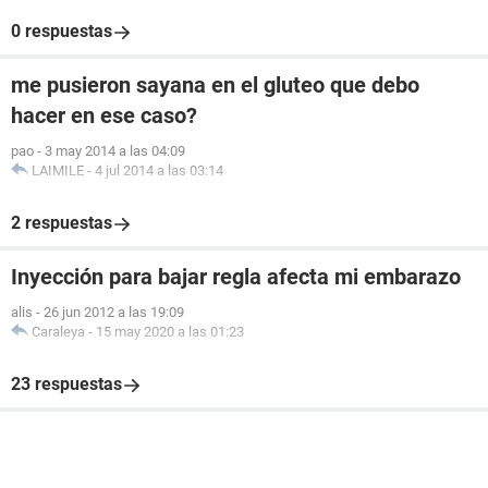
0 respuestas
me pusieron sayana en el gluteo que debo
hacer en ese caso?
pao
-
3 may 2014 a las 04:09
LAIMILE
-
4 jul 2014 a las 03:14
2 respuestas
Inyección para bajar regla afecta mi embarazo
alis
-
26 jun 2012 a las 19:09
Caraleya
-
15 may 2020 a las 01:23
23 respuestas