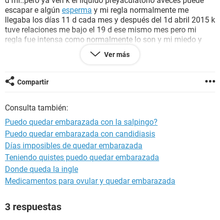
d mi..pero ya ven k el liquido preyaculatorio aveces puede
escapar e algún
esperma
y mi regla normalmente me
llegaba los días 11 d cada mes y después del 1d abril 2015 k
tuve relaciones me bajo el 19 d ese mismo mes pero mi
regla fue intensa como normalmente lo son y mi miedo y
duda es si puedo quedar embarazada aun teniendo la
Ver más
operación salpingo?aparte pues traigo mi olfato muy fuerte
como normalmente los tenia en mis embarazos y apenas
anoche en cuanto me termine d fumar mi cigarro por la
Compartir
noche me metí al baño a lavarme dientes pero con
muchísimo asco..y eso d verdad me preocupa porque ya no
Consulta también:
quiero mas hijos...soy mama soltera aúntenga ppareja no
estable...les agradecería k me orientaran mejor...les
Puedo quedar embarazada con la salpingo?
agradezco...
Puedo quedar embarazada con candidiasis
Días imposibles de quedar embarazada
Teniendo quistes puedo quedar embarazada
Donde queda la ingle
Medicamentos para ovular y quedar embarazada
3 respuestas