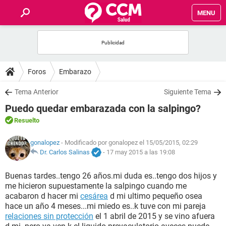
MENU
INICIO
FOROS
Foros
Embarazo
SALUD
Tema Anterior
Siguiente Tema
Puedo quedar embarazada con la salpingo?
FAMILIA
Resuelto
NUTRICIÓN
gonalopez
- Modificado por gonalopez el 15/05/2015, 02:29
Dr. Carlos Salinas
-
17 may 2015 a las 19:08
BIENESTAR
Buenas tardes..tengo 26 años.mi duda es..tengo dos hijos y
me hicieron supuestamente la salpingo cuando me
SEXUALIDAD
acabaron d hacer mi
cesárea
d mi ultimo pequeño osea
hace un año 4 meses...mi miedo es..k tuve con mi pareja
relaciones sin protección
el 1 abril de 2015 y se vino afuera
GLOSARIO