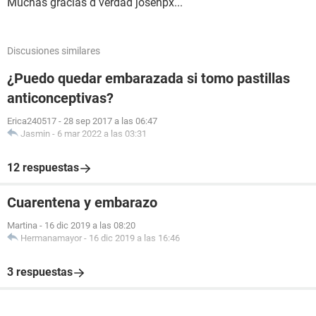
Muchas gracias d verdad josehpx...
Discusiones similares
¿Puedo quedar embarazada si tomo pastillas
anticonceptivas?
Erica240517
-
28 sep 2017 a las 06:47
Jasmin
-
6 mar 2022 a las 03:31
12 respuestas
Cuarentena y embarazo
Martina
-
16 dic 2019 a las 08:20
Hermanamayor
-
16 dic 2019 a las 16:46
3 respuestas