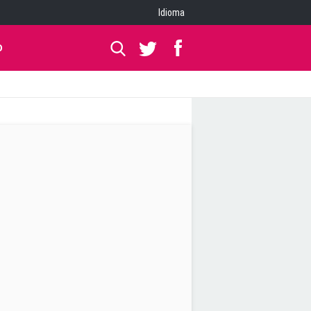
Idioma
O