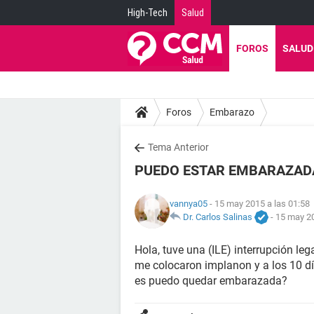
High-Tech
Salud
FOROS
SALUD
Foros
Embarazo
Tema Anterior
PUEDO ESTAR EMBARAZAD
vannya05
- 15 may 2015 a las 01:58
Dr. Carlos Salinas
-
15 may 20
Hola, tuve una (ILE) interrupción l
me colocaron implanon y a los 10 dí
es puedo quedar embarazada?