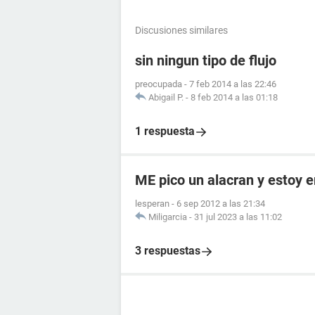
Discusiones similares
sin ningun tipo de flujo
preocupada
-
7 feb 2014 a las 22:46
Abigail P.
-
8 feb 2014 a las 01:18
1 respuesta
ME pico un alacran y estoy
lesperan
-
6 sep 2012 a las 21:34
Miligarcia
-
31 jul 2023 a las 11:02
3 respuestas