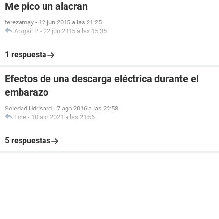
Me pico un alacran
terezamay
-
12 jun 2015 a las 21:25
Abigail P.
-
22 jun 2015 a las 15:35
1 respuesta
Efectos de una descarga eléctrica durante el
embarazo
Soledad Udrisard
-
7 ago 2016 a las 22:58
Lore
-
10 abr 2021 a las 21:56
5 respuestas