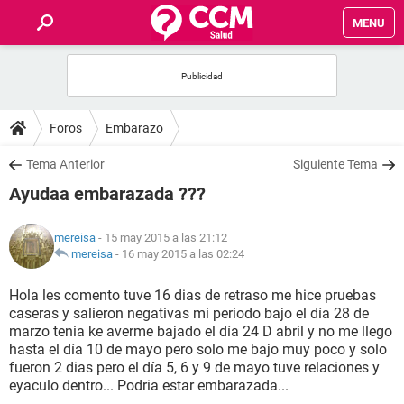
MENU
INICIO
FOROS
Foros
Embarazo
SALUD
Tema Anterior
Siguiente Tema
Ayudaa embarazada ???
FAMILIA
mereisa
- 15 may 2015 a las 21:12
NUTRICIÓN
mereisa
-
16 may 2015 a las 02:24
Hola les comento tuve 16 dias de retraso me hice pruebas
BIENESTAR
caseras y salieron negativas mi periodo bajo el día 28 de
marzo tenia ke averme bajado el día 24 D abril y no me llego
SEXUALIDAD
hasta el día 10 de mayo pero solo me bajo muy poco y solo
fueron 2 dias pero el día 5, 6 y 9 de mayo tuve relaciones y
eyaculo dentro... Podria estar embarazada...
GLOSARIO