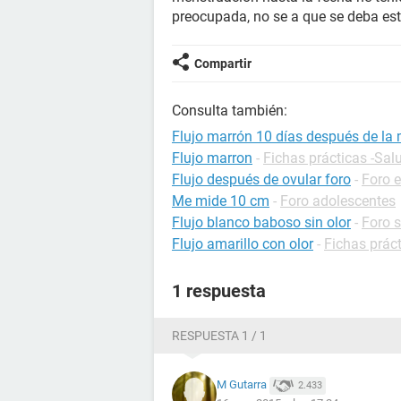
preocupada, no se a que se deba est
Compartir
Consulta también:
Flujo marrón 10 días después de la 
Flujo marron
-
Fichas prácticas -Sal
Flujo después de ovular foro
-
Foro 
Me mide 10 cm
-
Foro adolescentes
Flujo blanco baboso sin olor
-
Foro 
Flujo amarillo con olor
-
Fichas prác
1 respuesta
RESPUESTA 1 / 1
M Gutarra
2.433