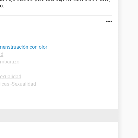
o.
menstruación con olor
ud
embarazo
sexualidad
ticas -Sexualidad