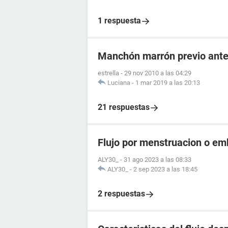
1 respuesta
Manchón marrón previo antes
estrella
-
29 nov 2010 a las 04:29
Luciana
-
1 mar 2019 a las 20:13
21 respuestas
Flujo por menstruacion o e
ALY30_
-
31 ago 2023 a las 08:33
ALY30_
-
2 sep 2023 a las 18:45
2 respuestas