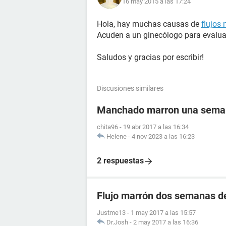
16 may 2015 a las 17:24
Hola, hay muchas causas de
flujos
Acuden a un ginecólogo para evalua
Saludos y gracias por escribir!
Discusiones similares
Manchado marron una semana
chita96
-
19 abr 2017 a las 16:34
Helene
-
4 nov 2023 a las 16:23
2 respuestas
Flujo marrón dos semanas d
Justme13
-
1 may 2017 a las 15:57
Dr.Josh
-
2 may 2017 a las 16:36