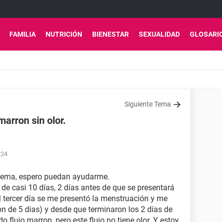
FAMILIA
NUTRICIÓN
BIENESTAR
SEXUALIDAD
GLOSARI
Siguiente Tema
marron sin olor.
:24
blema, espero puedan ayudarme.
 de casi 10 días, 2 días antes de que se presentará
al tercer día se me presentó la menstruación y me
n de 5 dias) y desde que terminaron los 2 días de
 flujo marron, pero este flujo no tiene olor. Y estoy