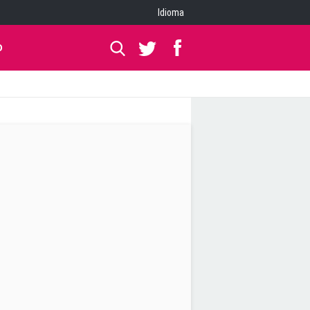
Idioma
O