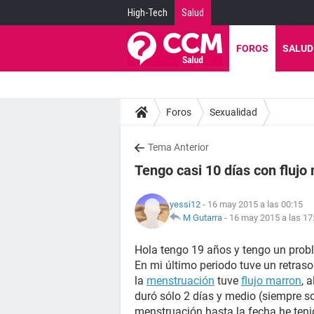
High-Tech
Salud
FOROS
SALUD
Foros
Sexualidad
Tema Anterior
Tengo casi 10 días con flujo 
yessi12
- 16 may 2015 a las 00:15
M Gutarra
-
16 may 2015 a las 17
Hola tengo 19 años y tengo un pro
En mi último periodo tuve un retraso
la
menstruación
tuve
flujo marron
, 
duró sólo 2 días y medio (siempre so
menstruación hasta la fecha he tenido