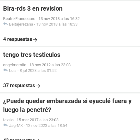
Bira-rds 3 en revision
BeatrizFrancocaro
-
13 nov 2018 a las 16:32
Beitajerezana
-
13 nov 2018 a las 18:33
4 respuestas
tengo tres testiculos
angelmemito
-
18 nov 2012 a las 23:03
Luis
-
8 jul 2023 a las 01:52
37 respuestas
¿Puede quedar embarazada si eyaculé fuera y
luego la penetré?
tezzio
-
15 mar 2017 a las 23:03
Jag-MX
-
12 nov 2023 a las 18:54