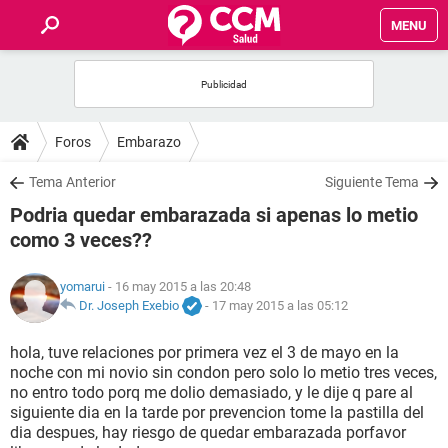
MENU
INICIO
FOROS
Foros
Embarazo
SALUD
Tema Anterior
Siguiente Tema
Podria quedar embarazada si apenas lo metio
FAMILIA
como 3 veces??
NUTRICIÓN
yomarui
- 16 may 2015 a las 20:48
Dr. Joseph Exebio
-
17 may 2015 a las 05:12
BIENESTAR
hola, tuve relaciones por primera vez el 3 de mayo en la
noche con mi novio sin condon pero solo lo metio tres veces,
SEXUALIDAD
no entro todo porq me dolio demasiado, y le dije q pare al
siguiente dia en la tarde por prevencion tome la pastilla del
dia despues, hay riesgo de quedar embarazada porfavor
GLOSARIO