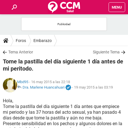
MENU
INICIO
FOROS
Foros
Embarazo
SALUD
Tema Anterior
Siguiente Tema
Tome la pastilla del día siguiente 1 día antes de
FAMILIA
mi peritodo.
NUTRICIÓN
Mbd95
- 16 may 2015 a las 22:18
Dra. Marlene Huancahuari
-
19 may 2015 a las 03:19
BIENESTAR
Hola,
Tome la pastilla del día siguiente 1 día antes que empiece
SEXUALIDAD
mi periodo y las 37 horas del acto sexual, ya han pasado 4
días desde que tome la pastilla y aún no me baja.
Presente sensibilidad en los pechos y algunos dolores en la
GLOSARIO