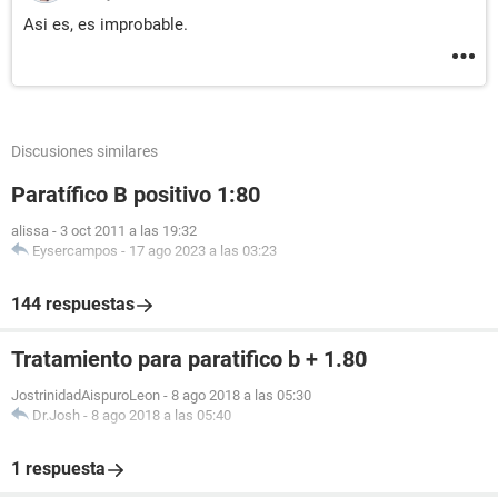
Asi es, es improbable.
Discusiones similares
Paratífico B positivo 1:80
alissa
-
3 oct 2011 a las 19:32
Eysercampos
-
17 ago 2023 a las 03:23
144 respuestas
Tratamiento para paratifico b + 1.80
JostrinidadAispuroLeon
-
8 ago 2018 a las 05:30
Dr.Josh
-
8 ago 2018 a las 05:40
1 respuesta