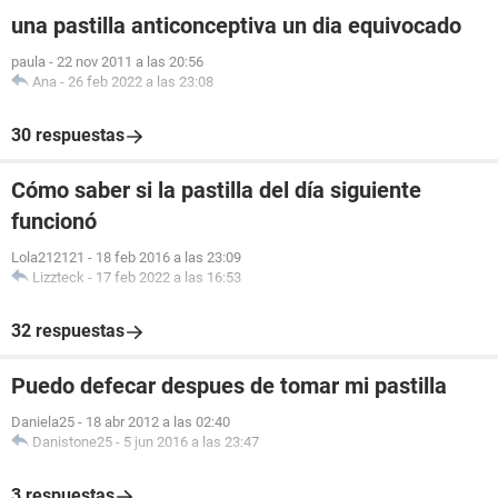
una pastilla anticonceptiva un dia equivocado
paula
-
22 nov 2011 a las 20:56
Ana
-
26 feb 2022 a las 23:08
30 respuestas
Cómo saber si la pastilla del día siguiente
funcionó
Lola212121
-
18 feb 2016 a las 23:09
Lizzteck
-
17 feb 2022 a las 16:53
32 respuestas
Puedo defecar despues de tomar mi pastilla
Daniela25
-
18 abr 2012 a las 02:40
Danistone25
-
5 jun 2016 a las 23:47
3 respuestas