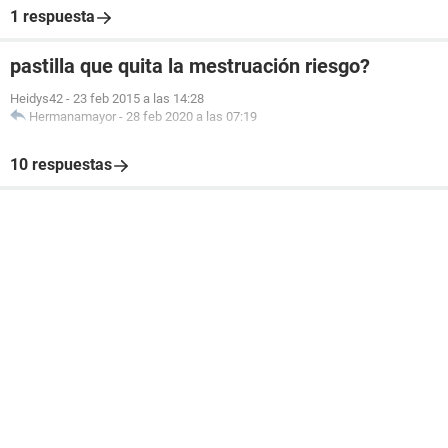
1 respuesta
pastilla que quita la mestruación riesgo?
Heidys42
-
23 feb 2015 a las 14:28
Hermanamayor
-
28 feb 2020 a las 07:19
10 respuestas