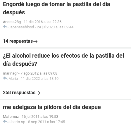
Engordé luego de tomar la pastilla del día
después
Andrea28g
-
11 dic 2016 a las 22:36
Japeneseblood
-
24 jul 2023 a las 09:44
14 respuestas
¿El alcohol reduce los efectos de la pastilla del
día después?
marinagr
-
7 ago 2012 a las 09:08
Maria
-
11 dic 2022 a las 18:10
258 respuestas
me adelgaza la pildora del dia despue
Mafemuz
-
16 jul 2011 a las 19:53
alberto-sp
-
8 sep 2011 a las 17:45