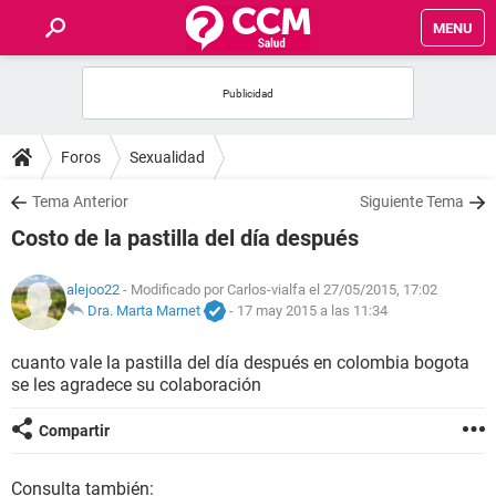
MENU
INICIO
FOROS
Foros
Sexualidad
SALUD
Tema Anterior
Siguiente Tema
Costo de la pastilla del día después
FAMILIA
alejoo22
- Modificado por Carlos-vialfa el 27/05/2015, 17:02
NUTRICIÓN
Dra. Marta Marnet
-
17 may 2015 a las 11:34
cuanto vale la pastilla del día después en colombia bogota
BIENESTAR
se les agradece su colaboración
SEXUALIDAD
Compartir
GLOSARIO
Consulta también: