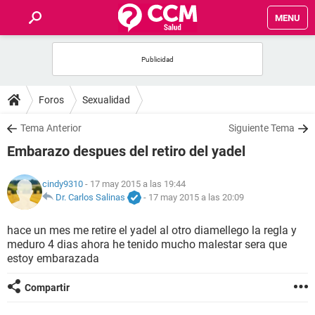
MENU
INICIO
FOROS
Foros
Sexualidad
SALUD
Tema Anterior
Siguiente Tema
Embarazo despues del retiro del yadel
FAMILIA
cindy9310
- 17 may 2015 a las 19:44
NUTRICIÓN
Dr. Carlos Salinas
-
17 may 2015 a las 20:09
hace un mes me retire el yadel al otro diamellego la regla y
BIENESTAR
meduro 4 dias ahora he tenido mucho malestar sera que
estoy embarazada
SEXUALIDAD
Compartir
GLOSARIO