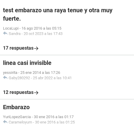
test embarazo una raya tenue y otra muy
fuerte.
LocaLupi
-
16 ago 2016 a las 05:15
Sandra
-
20 oct 2023 a las 17:43
17 respuestas
linea casi invisible
yessirita
-
25 ene 2014 a las 17:26
Gaby280292
-
25 abr 2022 a las 10:41
12 respuestas
Embarazo
YuriLopezGarcia
-
30 ene 2016 a las 01:17
Carameloyum
-
30 ene 2016 a las 01:25