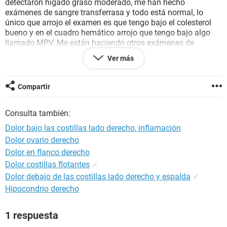
detectaron hígado graso moderado, me han hecho
exámenes de sangre transferrasa y todo está normal, lo
único que arrojo el examen es que tengo bajo el colesterol
bueno y en el cuadro hemático arrojo que tengo bajo algo
llamado MPV. Me están haciendo otros exámenes de
glicemia y de tórax a través de una radiografía. Mi
Ver más
preocupación radica es que pasa el tiempo y no tengo un
diagnóstico, ya no sé qué hacer, pues el medico que me
atendió dice que el Hígado graso no causa dolor y la
Compartir
ecografía arrojo que era moderado.
Agradecería cualquier comentario de posible causa al
Consulta también:
respecto
Dolor bajo las costillas lado derecho, inflamación
Dolor ovario derecho
Dolor en flanco derecho
Dolor costillas flotantes
✓
Dolor debajo de las costillas lado derecho y espalda
✓
Hipocondrio derecho
1 respuesta