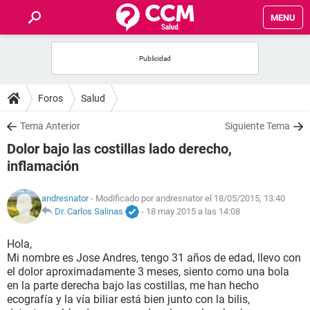
MENU
INICIO
FOROS
Foros
Salud
SALUD
Tema Anterior
Siguiente Tema
Dolor bajo las costillas lado derecho,
FAMILIA
inflamación
NUTRICIÓN
andresnator
- Modificado por andresnator el 18/05/2015, 13:40
Dr. Carlos Salinas
-
18 may 2015 a las 14:08
BIENESTAR
Hola,
Mi nombre es Jose Andres, tengo 31 años de edad, llevo con
SEXUALIDAD
el dolor aproximadamente 3 meses, siento como una bola
en la parte derecha bajo las costillas, me han hecho
ecografía y la vía biliar está bien junto con la bilis,
GLOSARIO