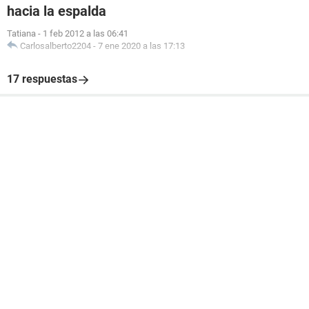
hacia la espalda
Tatiana
-
1 feb 2012 a las 06:41
Carlosalberto2204
-
7 ene 2020 a las 17:13
17 respuestas