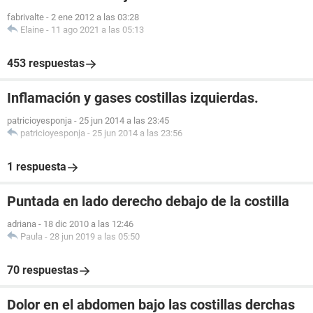
fabrivalte
-
2 ene 2012 a las 03:28
Elaine
-
11 ago 2021 a las 05:13
453 respuestas
Inflamación y gases costillas izquierdas.
patricioyesponja
-
25 jun 2014 a las 23:45
patricioyesponja
-
25 jun 2014 a las 23:56
1 respuesta
Puntada en lado derecho debajo de la costilla
adriana
-
18 dic 2010 a las 12:46
Paula
-
28 jun 2019 a las 05:50
70 respuestas
Dolor en el abdomen bajo las costillas derchas