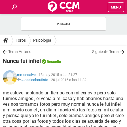
MENU
INICIO
FOROS
Foros
Psicología
SALUD
Tema Anterior
Siguiente Tema
Nunca fui infiel
Resuelto
FAMILIA
mmonsalve
- 18 may 2015 a las 21:27
NUTRICIÓN
Jessicabautista
-
20 jul 2015 a las 11:32
me estuve hablando un tiempo con mi exnovio pero solo
BIENESTAR
fuimos amigos , el venia a mi casa y hablabamos hasta una
ves nos tomamos fotos pero muy normal nunca le fui infiel
SEXUALIDAD
a mi novio con el , un dia mi novio vio las fotos en mi celular
y piensa que yo le fui infiel , solo eramos amigos pero el cree
otra cosa por las fotos y todos los dias se acuerda de eso y
GLOSARIO
se pone mal cuando yo enrealidad nunca lo traicione , se