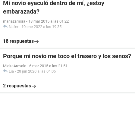
Mi novio eyaculó dentro de mí, ¿estoy
embarazada?
mariazamora
-
18 mar 2015 a las 01:22
Nafer
-
10 ene 2022 a las 19:35
18 respuestas
Porque mi novio me toco el trasero y los senos?
MickaArevalo
-
6 mar 2015 a las 21:51
Lia
-
28 jun 2020 a las 04:05
2 respuestas