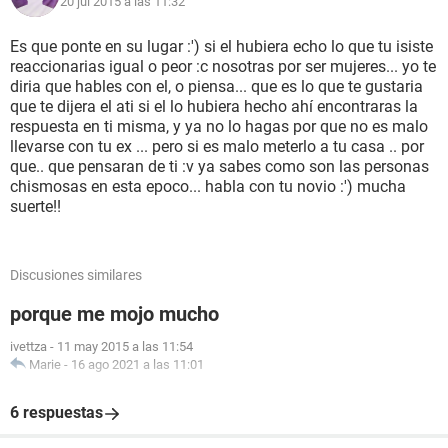
20 jul 2015 a las 11:32
Es que ponte en su lugar :') si el hubiera echo lo que tu isiste
reaccionarias igual o peor :c nosotras por ser mujeres... yo te
diria que hables con el, o piensa... que es lo que te gustaria
que te dijera el ati si el lo hubiera hecho ahí encontraras la
respuesta en ti misma, y ya no lo hagas por que no es malo
llevarse con tu ex ... pero si es malo meterlo a tu casa .. por
que.. que pensaran de ti :v ya sabes como son las personas
chismosas en esta epoco... habla con tu novio :') mucha
suerte!!
Discusiones similares
porque me mojo mucho
ivettza
-
11 may 2015 a las 11:54
Marie
-
16 ago 2021 a las 11:01
6 respuestas