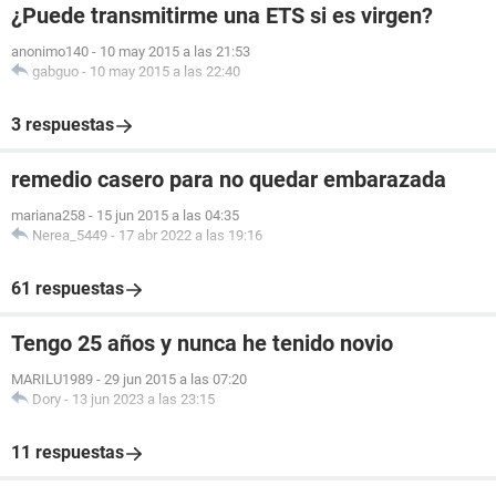
¿Puede transmitirme una ETS si es virgen?
anonimo140
-
10 may 2015 a las 21:53
gabguo
-
10 may 2015 a las 22:40
3 respuestas
remedio casero para no quedar embarazada
mariana258
-
15 jun 2015 a las 04:35
Nerea_5449
-
17 abr 2022 a las 19:16
61 respuestas
Tengo 25 años y nunca he tenido novio
MARILU1989
-
29 jun 2015 a las 07:20
Dory
-
13 jun 2023 a las 23:15
11 respuestas