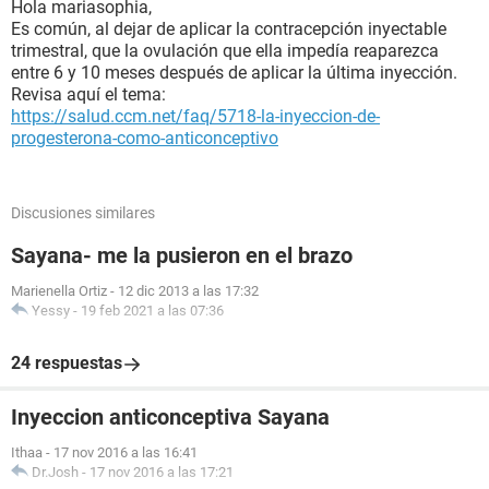
Hola mariasophia,
Es común, al dejar de aplicar la contracepción inyectable
trimestral, que la ovulación que ella impedía reaparezca
entre 6 y 10 meses después de aplicar la última inyección.
Revisa aquí el tema:
https://salud.ccm.net/faq/5718-la-inyeccion-de-
progesterona-como-anticonceptivo
Discusiones similares
Sayana- me la pusieron en el brazo
Marienella Ortiz
-
12 dic 2013 a las 17:32
Yessy
-
19 feb 2021 a las 07:36
24 respuestas
Inyeccion anticonceptiva Sayana
Ithaa
-
17 nov 2016 a las 16:41
Dr.Josh
-
17 nov 2016 a las 17:21