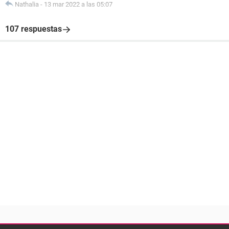
Nathalia
-
13 mar 2022 a las 05:07
107 respuestas