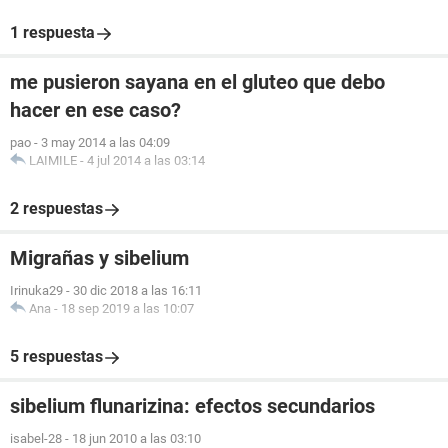
1 respuesta
me pusieron sayana en el gluteo que debo
hacer en ese caso?
pao
-
3 may 2014 a las 04:09
LAIMILE
-
4 jul 2014 a las 03:14
2 respuestas
Migrañas y sibelium
Irinuka29
-
30 dic 2018 a las 16:11
Ana
-
18 sep 2019 a las 10:07
5 respuestas
sibelium flunarizina: efectos secundarios
isabel-28
-
18 jun 2010 a las 03:10