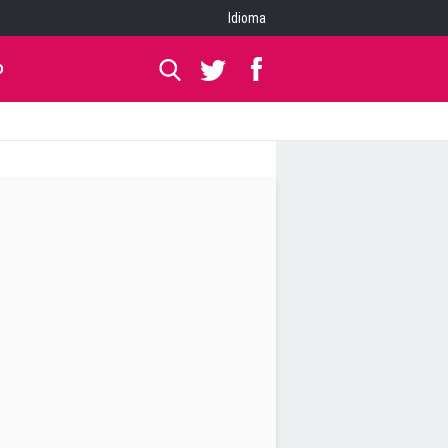
Idioma
O