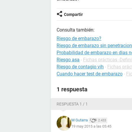
Compartir
Consulta también:
Riesgo de embarazo?
Riesgo de embarazo sin penetracion
Probabilidad de embarazo en dias no
Riesgo asa
-
Fichas prácticas -Defin
Riesgo de contagio vih
-
Fichas prác
Cuando hacer test de embarazo
-
Fi
1 respuesta
RESPUESTA 1 / 1
M Gutarra
2.433
19 may 2015 a las 05:45