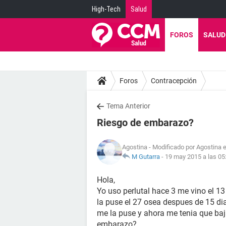
High-Tech
Salud
FOROS
SALUD
Foros
Contracepción
Tema Anterior
Riesgo de embarazo?
Agostina
- Modificado por Agostina 
M Gutarra
-
19 may 2015 a las 05
Hola,
Yo uso perlutal hace 3 me vino el 13
la puse el 27 osea despues de 15 di
me la puse y ahora me tenia que baj
embarazo?