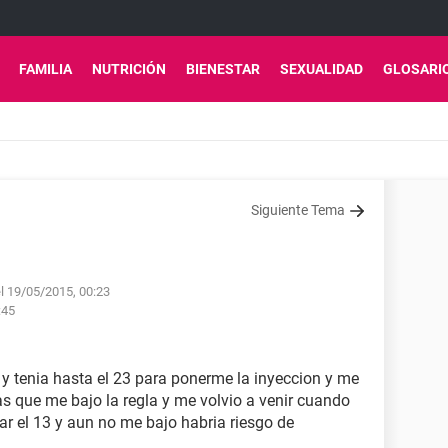
FAMILIA
NUTRICIÓN
BIENESTAR
SEXUALIDAD
GLOSARI
Siguiente Tema
el 19/05/2015, 00:23
:45
 y tenia hasta el 23 para ponerme la inyeccion y me
as que me bajo la regla y me volvio a venir cuando
ar el 13 y aun no me bajo habria riesgo de