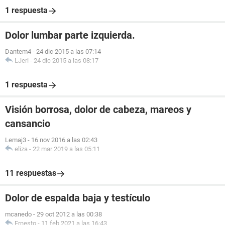
1 respuesta
Dolor lumbar parte izquierda.
Dantem4
-
24 dic 2015 a las 07:14
LJeri
-
24 dic 2015 a las 08:17
1 respuesta
Visión borrosa, dolor de cabeza, mareos y
cansancio
Lemaj3
-
16 nov 2016 a las 02:43
eliza
-
22 mar 2019 a las 05:11
11 respuestas
Dolor de espalda baja y testículo
mcanedo
-
29 oct 2012 a las 00:38
Ernesto
-
11 feb 2021 a las 16:43