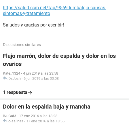
https://salud.ccm.net/faq/9569-lumbalgia-causas-
sintomas-y-tratamiento
Saludos y gracias por escribir!
Discusiones similares
Flujo marrón, dolor de espalda y dolor en los
ovarios
Kate_1324
-
4 jun 2019 a las 23:58
Dr.Josh
-
6 jun 2019 a las 00:08
1 respuesta
Dolor en la espalda baja y mancha
iNuGaM
-
17 ene 2016 a las 18:23
c-salinas
-
17 ene 2016 a las 18:55