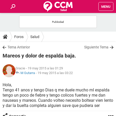
MENU
INICIO
FOROS
Foros
Salud
SALUD
Tema Anterior
Siguiente Tema
Mareos y dolor de espalda baja.
FAMILIA
Gracie
- 19 may 2015 a las 01:29
NUTRICIÓN
M Gutarra
-
19 may 2015 a las 03:22
Hola,
BIENESTAR
Tengo 41 anos y tengo Dias q me duele mucho mI espalda
tengo un poco de fiebre y tengo colicos fuertes y me dan
SEXUALIDAD
nauseas y mareos. Cuando volteo necesito boltear vien lento
y dar la buelta completa alguien save que pudiera ser
GLOSARIO