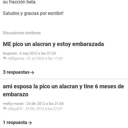
su fracción beta.
Saludos y gracias por escribir!
Discusiones similares
ME pico un alacran y estoy embarazada
lesperan
-
6 sep 2012 a las 21:34
Miligarcia
-
31 jul 2023 a las 11:02
3 respuestas
ami esposa la pico un alacran y tine 6 meses de
embarazo
melky moran
-
25 dic 2012 a las 21:04
Abigail P.
-
25 dic 2012 a las 21:37
1 respuesta