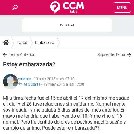
MENU
INICIO
FOROS
Foros
Embarazo
SALUD
Tema Anterior
Siguiente Tema
Estoy embarazada?
FAMILIA
vale.ale
- 19 may 2015 a las 07:10
NUTRICIÓN
M Gutarra
-
19 may 2015 a las 17:00
Mi ultima fecha fue el 15 de abril el 17 del mismo me saque
BIENESTAR
ell diu] y el 26 tuve relaciones sin cuidarme. Normal mente
soy irregular y me bajaba 5 dias antes del mes anterior. En
SEXUALIDAD
mayo me tendria que haber venido el 10. Y me vino el 16
normal. Pero he sentido dolores de pechos mucho sueño y
cambio de animo. Puede estar embarazada??
GLOSARIO