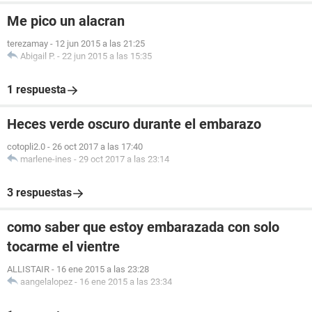
Me pico un alacran
terezamay
-
12 jun 2015 a las 21:25
Abigail P.
-
22 jun 2015 a las 15:35
1 respuesta
Heces verde oscuro durante el embarazo
cotopli2.0
-
26 oct 2017 a las 17:40
marlene-ines
-
29 oct 2017 a las 23:14
3 respuestas
como saber que estoy embarazada con solo
tocarme el vientre
ALLISTAIR
-
16 ene 2015 a las 23:28
aangelalopez
-
16 ene 2015 a las 23:34