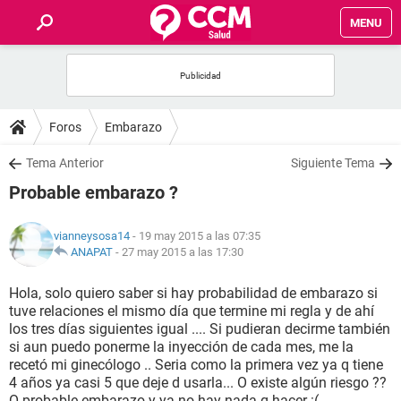
MENU
INICIO
FOROS
Foros
Embarazo
SALUD
Tema Anterior
Siguiente Tema
Probable embarazo ?
FAMILIA
vianneysosa14
- 19 may 2015 a las 07:35
NUTRICIÓN
ANAPAT
-
27 may 2015 a las 17:30
Hola, solo quiero saber si hay probabilidad de embarazo si
BIENESTAR
tuve relaciones el mismo día que termine mi regla y de ahí
los tres días siguientes igual .... Si pudieran decirme también
SEXUALIDAD
si aun puedo ponerme la inyección de cada mes, me la
recetó mi ginecólogo .. Seria como la primera vez ya q tiene
4 años ya casi 5 que deje d usarla... O existe algún riesgo ??
GLOSARIO
O probable embarazo y ya no hay nada q hacer :(