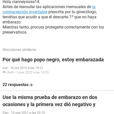
Hola vianneysosa14,
Antes de reanudar las aplicaciones mensuales de
la
contracepción inyectable
prescrita por tu ginecólogo,
tendrías que acudir a que él descarte 1º que no haya
embarazo.
Mientras tanto, procura protegerte correctamente con los
preservativos.
Discusiones similares
Por qué hago popo negro, estoy embarazada
isai
-
16 oct 2012 a las 19:21
Ruth
-
3 ene 2022 a las 13:23
22 respuestas
Use la misma prueba de embarazo en dos
ocasiones y la primera vez dió negativo y
Dan
-
13 sep 2021 a las 02:19