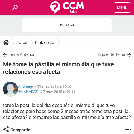
MENU
INICIO
FORUMS
Foros
Embarazo
SALUD
Tema Anterior
Siguiente Tema
Me tome la pàstilla el mismo dia que tuve
FAMILIA
relaciones eso afecta
NUTRICIÓN
Andreagc
- 19 may 2015 à 16:53
ANAPAT
-
27 may 2015 à 19:11
BIENESTAR
tome la pastilla del día después el mismo di que tuve
relaciones pero hace como 2 meses atrás tome otra pastilla,
SEXUALIDAD
eso afecta? o tomarme las pastilla el mismo día tmb afecta?
GLOSARIO
Compartir