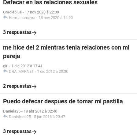
Defecar en las relaciones sexuales
Gracieblue
-
17 nov 2020 à 22:39
Hermanamayor
-
18 nov 2020 à 14:20
3 respuestas
me hice del 2 mientras tenia relaciones con mi
pareja
girl
-
1 dic 2012 à 17:41
DRA. MARNET
-
1 dic 2012 à 20:30
2 respuestas
Puedo defecar despues de tomar mi pastilla
Daniela25
-
18 abr 2012 à 02:40
Danistone25
-
5 jun 2016 à 23:47
3 respuestas