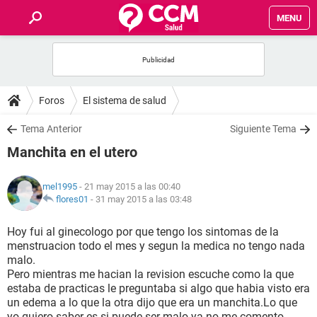
MENU
INICIO
FOROS
Foros
El sistema de salud
SALUD
Tema Anterior
Siguiente Tema
Manchita en el utero
FAMILIA
mel1995
- 21 may 2015 a las 00:40
NUTRICIÓN
flores01
-
31 may 2015 a las 03:48
Hoy fui al ginecologo por que tengo los sintomas de la
BIENESTAR
menstruacion todo el mes y segun la medica no tengo nada
malo.
SEXUALIDAD
Pero mientras me hacian la revision escuche como la que
estaba de practicas le preguntaba si algo que habia visto era
un edema a lo que la otra dijo que era un manchita.Lo que
GLOSARIO
yo quiero saber es si puede ser malo ya no me comento