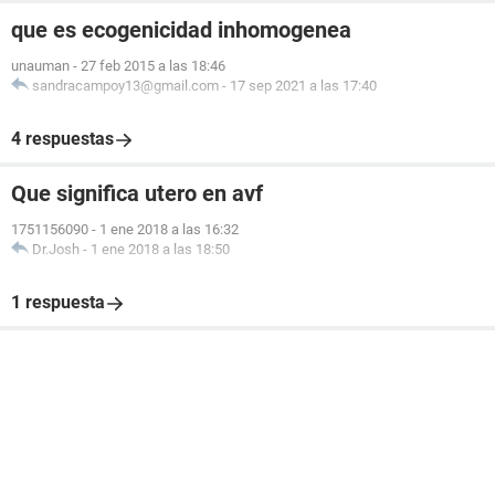
que es ecogenicidad inhomogenea
unauman
-
27 feb 2015 a las 18:46
sandracampoy13@gmail.com
-
17 sep 2021 a las 17:40
4 respuestas
Que significa utero en avf
1751156090
-
1 ene 2018 a las 16:32
Dr.Josh
-
1 ene 2018 a las 18:50
1 respuesta