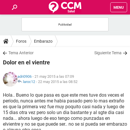
MENU
INICIO
FOROS
Foros
Embarazo
SALUD
Tema Anterior
Siguiente Tema
Dolor en el vientre
FAMILIA
adri0906
- 21 may 2015 a las 07:09
NUTRICIÓN
laroc12
-
22 may 2015 a las 08:52
Hola.. Bueno lo que pasa es que este mes tuve dos veces el
BIENESTAR
período, nunca antes me habia pasado pero lo mas extraño
es que la primera vez fue muy poquito casi nada y luego de
SEXUALIDAD
15 dias otra vez pero solo un dia bastante y al sgte dia casi
nada... ahora luego de eso tengo como punzadas en
elvientre y no se que puede ser.. no se si pueda ser embarazo
GLOSARIO
o alguna otra cosa..