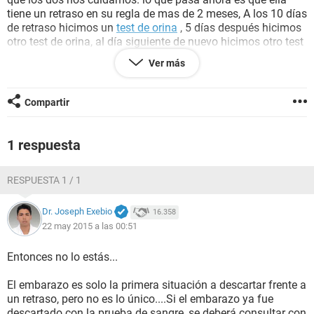
tiene un retraso en su regla de mas de 2 meses, A los 10 días
de retraso hicimos un
test de orina
, 5 días después hicimos
otro test de orina, al día siguiente de nuevo hicimos otro test
mas a la siguiente semana hicimos una prueba de
sangre
y
Ver más
una
ecografia
transvaginal y los 5 exámenes en total que
hemos hecho a salido negativo , Fuimos al doctor y le
detecto una fuerte
infeccion
que le a llegado hasta las
Compartir
trompas y nos dijo que debido a la infección es su retraso y
también le izo una limpieza para sacarle el descenso y
mientras que la limpiaba dijo que estaba ovulando, Mi
1 respuesta
pregunta es si es que los
analisis de sangre
se pueden
adulterar debido a que ella toma pastillas anticonceptivas y
RESPUESTA 1 / 1
si es que puede haber
embarazo
y si el retraso es debido a la
infección o quistes. espero su pronta respuesta Gracias
Dr. Joseph Exebio
16.358
22 may 2015 a las 00:51
Entonces no lo estás...
El embarazo es solo la primera situación a descartar frente a
un retraso, pero no es lo único....Si el embarazo ya fue
descartado con la prueba de sangre, se deberá consultar con