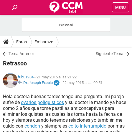
MENU
INICIO
FOROS
Foros
Embarazo
SALUD
Tema Anterior
Siguiente Tema
Retrasoo
FAMILIA
fubu1984
- 21 may 2015 a las 21:22
NUTRICIÓN
Dr. Joseph Exebio
-
22 may 2015 a las 00:51
Hola doctora buenas tardes tengo una pregunta. mi pareja
BIENESTAR
sufre de
ovarios poliquisticos
y su doctor le mando ya hace
como 2 años que tome pastillas anticonceptivas para
SEXUALIDAD
eliminar los quistes las cuales las toma hasta la fecha de
hoy y siempre cuando tenemos relaciones yo también me
cuido con
condon
y siempre es
coito interrumpido
por mas
GLOSARIO
que los dos nos cuidamos. lo que pasa ahora es que ella