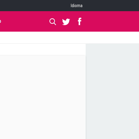
Idioma
O