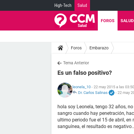
High-Tech
Salud
FOROS
SALUD
Foros
Embarazo
Tema Anterior
Es un falso positivo?
leonela_10
- 22 may 2015 a las 03:5
Dr. Carlos Salinas
-
22 may 20
hola soy Leonela, tengo 32 años, no
sangro cuando hay penetración, hace
ultimo periodo fue el 15 de abril, e
sanguínea, el resultado es negativo.