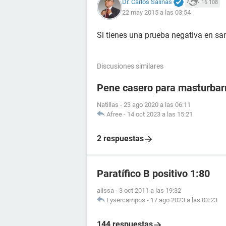
Dr. Carlos Salinas
16.108
22 may 2015 a las 03:54
Si tienes una prueba negativa en sa
Discusiones similares
Pene casero para masturba
Natillas
-
23 ago 2020 a las 06:11
Afree
-
14 oct 2023 a las 15:21
2 respuestas
Paratífico B positivo 1:80
alissa
-
3 oct 2011 a las 19:32
Eysercampos
-
17 ago 2023 a las 03:23
144 respuestas