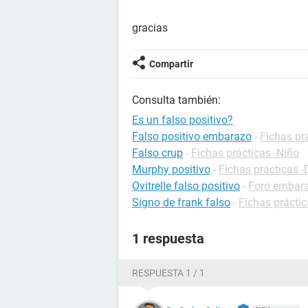
gracias
Compartir
Consulta también:
Es un falso positivo?
Falso positivo embarazo
-
Fichas pr
Falso crup
-
Fichas prácticas -Niño
Murphy positivo
-
Fichas prácticas -
Ovitrelle falso positivo
-
Foro embar
Signo de frank falso
-
Fichas práctic
1 respuesta
RESPUESTA 1 / 1