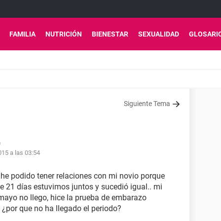
FAMILIA
NUTRICIÓN
BIENESTAR
SEXUALIDAD
GLOSARI
Siguiente Tema
0
15 a las 03:54
 he podido tener relaciones con mi novio porque
 21 días estuvimos juntos y sucedió igual.. mi
n mayo no llego, hice la prueba de embarazo
. ¿por que no ha llegado el periodo?