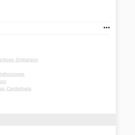
ácticas -Embarazo
Definiciones
azo
as -Cardiología