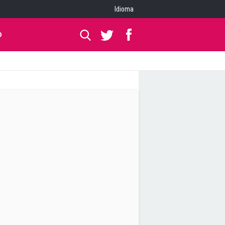
Idioma
O