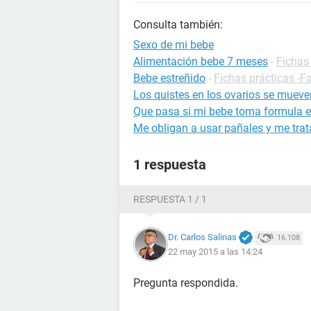
Consulta también:
Sexo de mi bebe
Alimentación bebe 7 meses
-
Fichas 
Bebe estreñido
-
Fichas prácticas -F
Los quistes en los ovarios se muev
Que pasa si mi bebe toma formula e
Me obligan a usar pañales y me tra
1 respuesta
RESPUESTA 1 / 1
Dr. Carlos Salinas
16.108
22 may 2015 a las 14:24
Pregunta respondida.