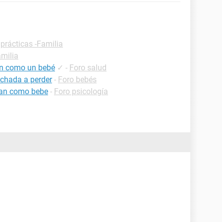
prácticas -Familia
amilia
en como un bebé
✓
-
Foro salud
chada a perder
-
Foro bebés
tan como bebe
-
Foro psicología