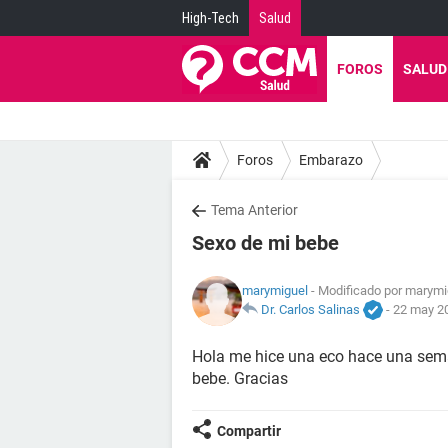
High-Tech
Salud
FOROS
SALUD
Foros
Embarazo
Tema Anterior
Sexo de mi bebe
marymiguel
- Modificado por marymi
Dr. Carlos Salinas
-
22 may 20
Hola me hice una eco hace una seman
bebe. Gracias
Compartir