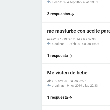
Flecha10
-
4 sep 2022 a las 23:51
3 respuestas
me masturbe con aceite par
misa2397
-
19 feb 2014 a las 07:38
c-salinas
-
19 feb 2014 a las 16:07
1 respuesta
Me visten de bebé
Alex
-
9 nov 2019 a las 22:26
c-salinas
-
9 nov 2019 a las 22:33
1 respuesta