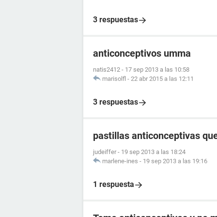
3 respuestas
anticonceptivos umma
natis2412
-
17 sep 2013 a las 10:58
marisolfl
-
22 abr 2015 a las 12:11
3 respuestas
pastillas anticonceptivas q
judeiffer
-
19 sep 2013 a las 18:24
marlene-ines
-
19 sep 2013 a las 19:16
1 respuesta