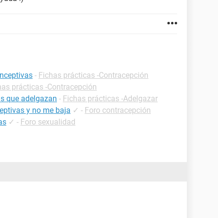
onceptivas
-
Fichas prácticas -Contracepción
has prácticas -Contracepción
as que adelgazan
-
Fichas prácticas -Adelgazar
ceptivas y no me baja
✓
-
Foro contracepción
as
✓
-
Foro sexualidad