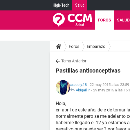
High-Tech
Salud
FOROS
SALUD
Foros
Embarazo
Tema Anterior
Pastillas anticonceptivas
aracely.18
- 22 may 2015 a las 23:59
Abigail P.
-
29 may 2015 a las 16:
Hola,
en abril de este año, deje de tomar 
normalmente pero se me adelanto c
haberme llegado el 12 ya estamos a 
negativo que puede ser ? por favor a