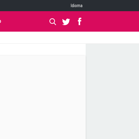
Idioma
O