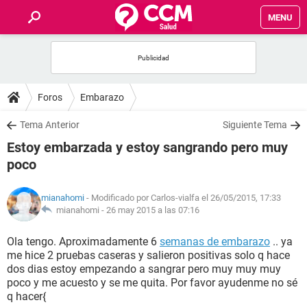
MENU
INICIO
FOROS
Foros
Embarazo
SALUD
Tema Anterior
Siguiente Tema
Estoy embarzada y estoy sangrando pero muy
FAMILIA
poco
NUTRICIÓN
mianahomi
- Modificado por Carlos-vialfa el 26/05/2015, 17:33
mianahomi -
26 may 2015 a las 07:16
BIENESTAR
Ola tengo. Aproximadamente 6
semanas de embarazo
.. ya
me hice 2 pruebas caseras y salieron positivas solo q hace
SEXUALIDAD
dos dias estoy empezando a sangrar pero muy muy muy
poco y me acuesto y se me quita. Por favor ayudenme no sé
q hacer{
GLOSARIO