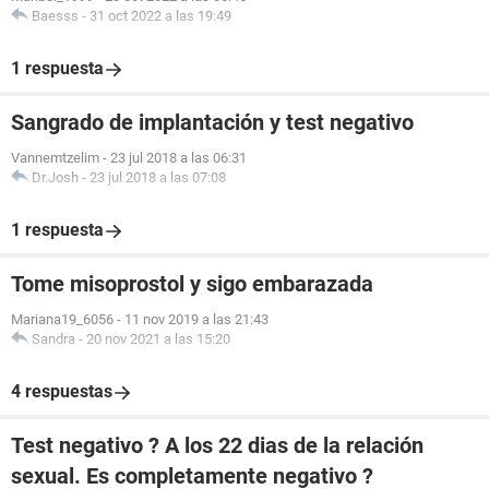
Baesss
-
31 oct 2022 a las 19:49
1 respuesta
Sangrado de implantación y test negativo
Vannemtzelim
-
23 jul 2018 a las 06:31
Dr.Josh
-
23 jul 2018 a las 07:08
1 respuesta
Tome misoprostol y sigo embarazada
Mariana19_6056
-
11 nov 2019 a las 21:43
Sandra
-
20 nov 2021 a las 15:20
4 respuestas
Test negativo ? A los 22 dias de la relación
sexual. Es completamente negativo ?