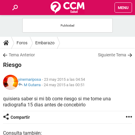
MENU
INICIO
FOROS
Foros
Embarazo
SALUD
Tema Anterior
Siguiente Tema
Riesgo
FAMILIA
yinemariposa
- 23 may 2015 a las 04:54
NUTRICIÓN
M Gutarra
-
24 may 2015 a las 00:51
quisiera saber si mi bb corre riesgo si me tome una
BIENESTAR
radiografia 15 dias antes de concebirlo
SEXUALIDAD
Compartir
GLOSARIO
Consulta también: