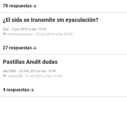
78 respuestas
¿El sida se transmite sin eyaculación?
Ebe
-
3 jun 2010 a las 13:03
Hermanamayor
-
23 oct 2019 a las 03:02
27 respuestas
Pastillas Anulit dudas
Ale1986
-
25 feb 2013 a las 19:49
marisolfl
-
21 oct 2013 a las 10:44
4 respuestas