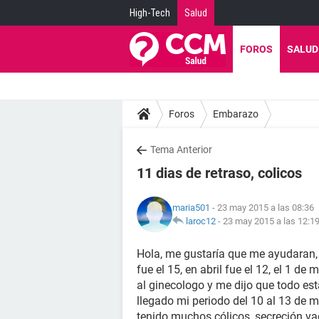
High-Tech
Salud
FOROS
SALUD
Foros
Embarazo
Tema Anterior
11 dias de retraso, colicos
maria501
- 23 may 2015 a las 08:36
laroc12
-
23 may 2015 a las 12:1
Hola, me gustaría que me ayudaran, 
fue el 15, en abril fue el 12, el 1 d
al ginecologo y me dijo que todo es
llegado mi periodo del 10 al 13 de 
tenido muchos cólicos, secreción va