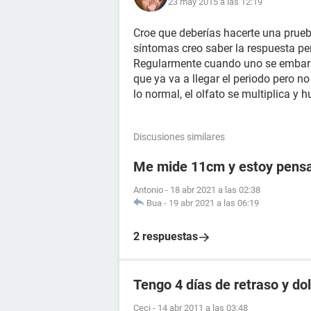
23 may 2015 a las 12:19
Croe que deberías hacerte una prueba
síntomas creo saber la respuesta per
Regularmente cuando uno se embaraza
que ya va a llegar el periodo pero n
lo normal, el olfato se multiplica y 
Discusiones similares
Me mide 11cm y estoy pensa
Antonio
-
18 abr 2021 a las 02:38
Bua
-
19 abr 2021 a las 06:19
2 respuestas
Tengo 4 días de retraso y d
Ceci
-
14 abr 2011 a las 03:48