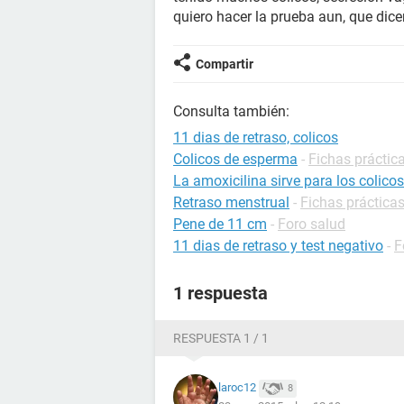
quiero hacer la prueba aun, que dic
Compartir
Consulta también:
11 dias de retraso, colicos
Colicos de esperma
-
Fichas práctica
La amoxicilina sirve para los colico
Retraso menstrual
-
Fichas prácticas
Pene de 11 cm
-
Foro salud
11 dias de retraso y test negativo
-
F
1 respuesta
RESPUESTA 1 / 1
laroc12
8