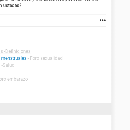
en ustedes?
s -Definiciones
s menstruales
-
Foro sexualidad
 -Salud
oro embarazo