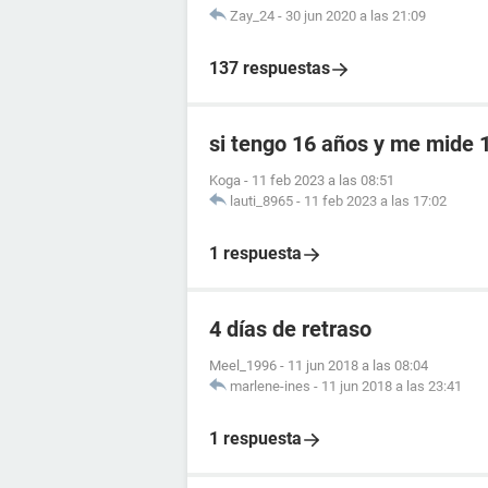
Zay_24
-
30 jun 2020 a las 21:09
137 respuestas
si tengo 16 años y me mide 
Koga
-
11 feb 2023 a las 08:51
lauti_8965
-
11 feb 2023 a las 17:02
1 respuesta
4 días de retraso
Meel_1996
-
11 jun 2018 a las 08:04
marlene-ines
-
11 jun 2018 a las 23:41
1 respuesta