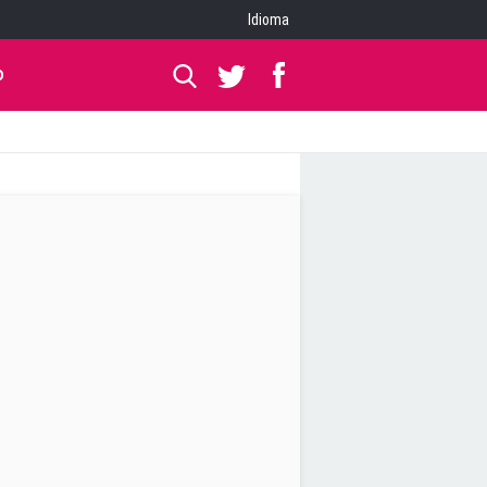
Idioma
O