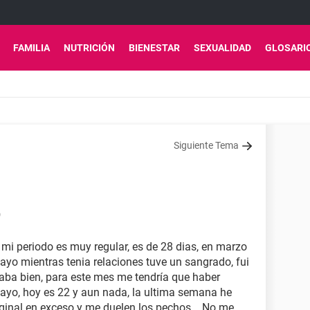
FAMILIA
NUTRICIÓN
BIENESTAR
SEXUALIDAD
GLOSARI
Siguiente Tema
9
mi periodo es muy regular, es de 28 dias, en marzo
e mayo mientras tenia relaciones tuve un sangrado, fui
taba bien, para este mes me tendría que haber
mayo, hoy es 22 y aun nada, la ultima semana he
ginal en exceso y me duelen los pechos... No me