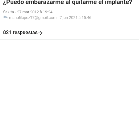
¿Puedo embarazarme al quitarme el implante?
flakita
-
27 mar 2012 à 19:24
mahalilopez17@gmail.com
-
7 jun 2021 à 15:46
821 respuestas