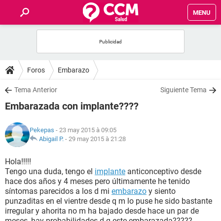
MENU
INICIO
FORUMS
Foros
Embarazo
SALUD
Tema Anterior
Siguiente Tema
Embarazada con implante????
FAMILIA
Pekepas
- 23 may 2015 à 09:05
NUTRICIÓN
Abigail P.
-
29 may 2015 à 21:28
Hola!!!!!
BIENESTAR
Tengo una duda, tengo el
implante
anticonceptivo desde
hace dos años y 4 meses pero últimamente he tenido
SEXUALIDAD
síntomas parecidos a los d mi
embarazo
y siento
punzaditas en el vientre desde q m lo puse he sido bastante
irregular y ahorita no m ha bajado desde hace un par de
GLOSARIO
meses, hay probabilidades d q este embarazada?????