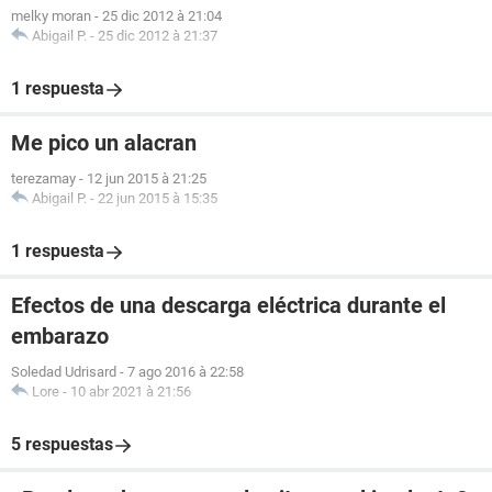
melky moran
-
25 dic 2012 à 21:04
Abigail P.
-
25 dic 2012 à 21:37
1 respuesta
Me pico un alacran
terezamay
-
12 jun 2015 à 21:25
Abigail P.
-
22 jun 2015 à 15:35
1 respuesta
Efectos de una descarga eléctrica durante el
embarazo
Soledad Udrisard
-
7 ago 2016 à 22:58
Lore
-
10 abr 2021 à 21:56
5 respuestas