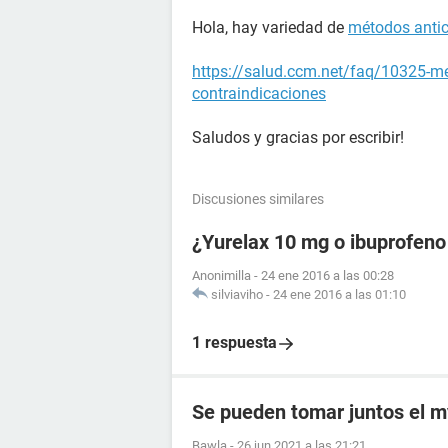
Hola, hay variedad de
métodos anti
https://salud.ccm.net/faq/10325-me
contraindicaciones
Saludos y gracias por escribir!
Discusiones similares
¿Yurelax 10 mg o ibuprofeno
Anonimilla
-
24 ene 2016 a las 00:28
silviaviho
-
24 ene 2016 a las 01:10
1 respuesta
Se pueden tomar juntos el my
Bawla
-
26 jun 2021 a las 21:21