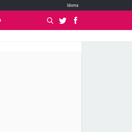
Idioma
O