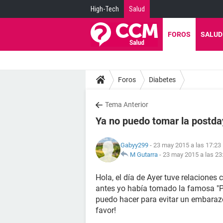
High-Tech
Salud
FOROS
SALUD
Foros
Diabetes
Tema Anterior
Ya no puedo tomar la postda
Gabyy299
- 23 may 2015 a las 17:23
M Gutarra
-
23 may 2015 a las 23
Hola, el día de Ayer tuve relaciones 
antes yo había tomado la famosa "Po
puedo hacer para evitar un embaraz
favor!