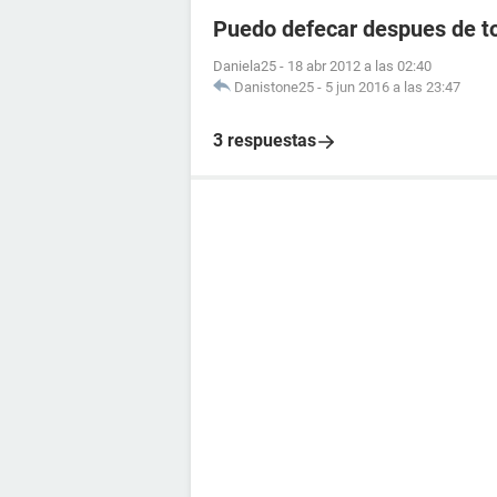
Puedo defecar despues de to
Daniela25
-
18 abr 2012 a las 02:40
Danistone25
-
5 jun 2016 a las 23:47
3 respuestas