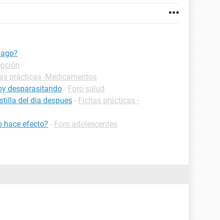
hago?
epción
as prácticas -Medicamentos
oy desparasitando
-
Foro salud
tilla del dia despues
-
Fichas prácticas -
o hace efecto?
-
Foro adolescentes