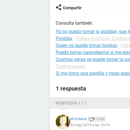
Compartir
Consulta también:
Ya no puedo tomar la postday, que 
Postday
-
Fichas prácticas -Contrac
Quien no puede tomar torsilax
-
Fich
Puedo tomar paracetamol si me est
Cuantas veces se puede tomar la pas
Contracepción
Si me tomo una pastilla y hago pop
1 respuesta
RESPUESTA 1 / 1
M Gutarra
2.433
23 may 2015 a las 23:19