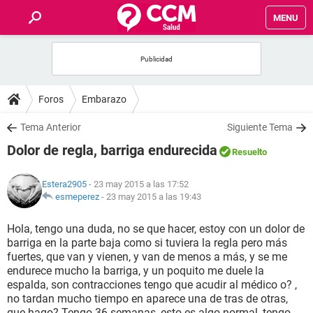
MENU
INICIO
FOROS
Foros
Embarazo
SALUD
Tema Anterior
Siguiente Tema
Dolor de regla, barriga endurecida
Resuelto
FAMILIA
Estera2905
- 23 may 2015 a las 17:52
NUTRICIÓN
esmeperez
-
23 may 2015 a las 19:43
Hola, tengo una duda, no se que hacer, estoy con un dolor de
BIENESTAR
barriga en la parte baja como si tuviera la regla pero más
fuertes, que van y vienen, y van de menos a más, y se me
SEXUALIDAD
endurece mucho la barriga, y un poquito me duele la
espalda, son contracciones tengo que acudir al médico o? ,
no tardan mucho tiempo en aparece una de tras de otras,
GLOSARIO
que hago? Tengo 36 semanas, esto es algo normal, tengo