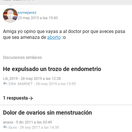
esmeperez
23 may 2015 a las 19:43
Amiga yo opino que vayas a al doctor por que aveces pasa
que sea amenaza de
aborto
:o
Discusiones similares
He expulsado un trozo de endometrio
Lili_2019
-
28 may 2019 a las 12:28
DRA. MARNET
-
28 may 2019 a las 13:55
1 respuesta
Dolor de ovarios sin menstruación
anaza
-
5 dic 2011 a las 03:49
laura
-
29 sep 2017 a las 14:35