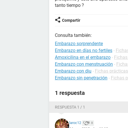
tanto tiempo ?
Compartir
Consulta también:
Embarazo sorprendente
Embarazo en días no fertiles
-
Ficha
Amoxicilina en el embarazo
-
Fichas
Embarazo con menstruación
-
Ficha
Embarazo con diu
-
Fichas práctica
Embarazo sin penetración
-
Fichas 
1 respuesta
RESPUESTA 1 / 1
laroc12
8