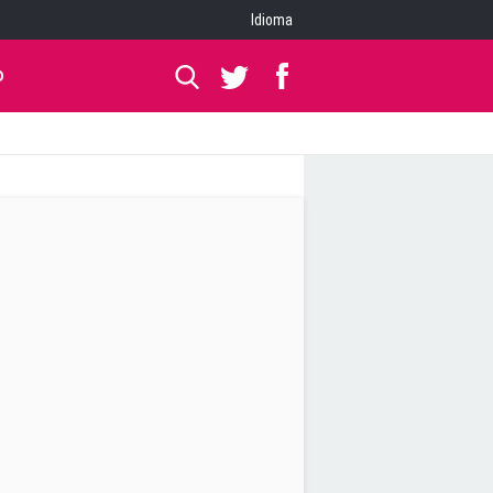
Idioma
O