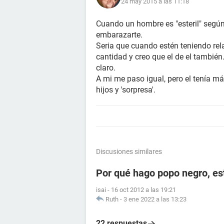
24 may 2015 a las 11:18
Cuando un hombre es "esteril" según
embarazarte.
Seria que cuando estén teniendo rela
cantidad y creo que el de el también
claro.
A mi me paso igual, pero el tenía má
hijos y 'sorpresa'.
Discusiones similares
Por qué hago popo negro, e
isai
-
16 oct 2012 a las 19:21
Ruth
-
3 ene 2022 a las 13:23
22 respuestas