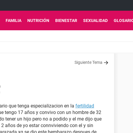
FAMILIA
NUTRICIÓN
BIENESTAR
SEXUALIDAD
GLOSARI
Siguiente Tema
0
8
ario que tenga especializacion en la
fertilidad
ue tengo 17 años y convivo con un hombre de 32
do tener un hijo pero no a podido y el me dijo que
n 2 años de yo estar connviviendo con el y sin
barazada.xq se dio este hembarazo despues de