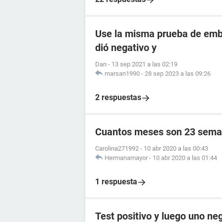
Use la misma prueba de emba
dió negativo y
Dan
-
13 sep 2021 a las 02:19
marsan1990
-
28 sep 2023 a las 09:26
2 respuestas
Cuantos meses son 23 sema
Carolina271992
-
10 abr 2020 a las 00:43
Hermanamayor
-
10 abr 2020 a las 01:44
1 respuesta
Test positivo y luego uno ne