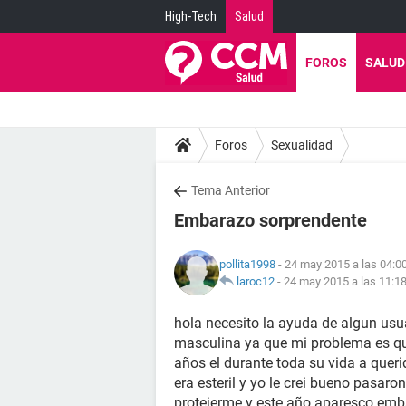
High-Tech
Salud
FOROS
SALUD
Foros
Sexualidad
Tema Anterior
Embarazo sorprendente
pollita1998
- 24 may 2015 a las 04:0
laroc12
-
24 may 2015 a las 11:1
hola necesito la ayuda de algun usu
masculina ya que mi problema es q
años el durante toda su vida a queri
era esteril y yo le crei bueno pasaro
protejerme y este año aparesco em