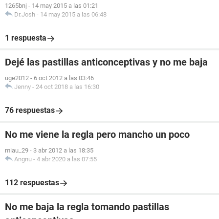
1265bnj
-
14 may 2015 a las 01:21
Dr.Josh
-
14 may 2015 a las 06:48
1 respuesta
Dejé las pastillas anticonceptivas y no me baja
uge2012
-
6 oct 2012 a las 03:46
Jenny
-
24 oct 2018 a las 16:30
76 respuestas
No me viene la regla pero mancho un poco
miau_29
-
3 abr 2012 a las 18:35
Angnu
-
4 abr 2020 a las 07:55
112 respuestas
No me baja la regla tomando pastillas