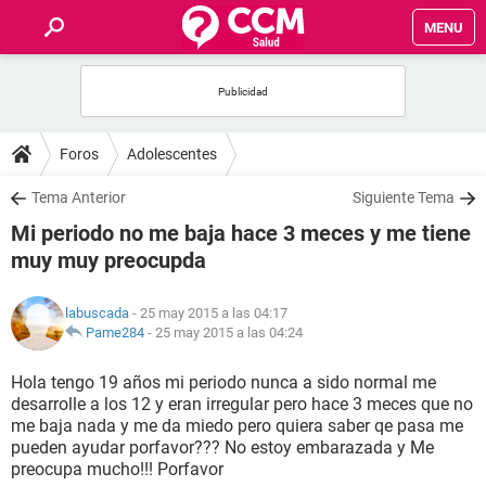
MENU
INICIO
FOROS
Foros
Adolescentes
SALUD
Tema Anterior
Siguiente Tema
Mi periodo no me baja hace 3 meces y me tiene
FAMILIA
muy muy preocupda
NUTRICIÓN
labuscada
- 25 may 2015 a las 04:17
Pame284
-
25 may 2015 a las 04:24
BIENESTAR
Hola tengo 19 años mi periodo nunca a sido normal me
desarrolle a los 12 y eran irregular pero hace 3 meces que no
SEXUALIDAD
me baja nada y me da miedo pero quiera saber qe pasa me
pueden ayudar porfavor??? No estoy embarazada y Me
preocupa mucho!!! Porfavor
GLOSARIO