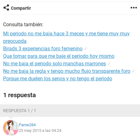
Compartir
Consulta también:
Mi periodo no me baja hace 3 meces y me tiene muy muy
preocupda
Birads 3 experiencias foro femenino
✓
Que tomar para que me baje el periodo hoy mismo
No me baja el periodo solo manchas marrones
✓
No me baja la regla y tengo mucho flujo transparente foro
✓
Porque me duelen los senos y no tengo el período
1 respuesta
RESPUESTA 1 / 1
Pame284
25 may 2015 a las 04:24