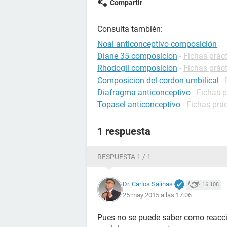
Compartir
Consulta también:
Noal anticonceptivo composición
Diane 35 composicion
-
Fichas prác
Rhodogil composicion
-
Fichas prác
Composicion del cordon umbilical
-
Diafragma anticonceptivo
-
Fichas p
Topasel anticonceptivo
-
Fichas prá
1 respuesta
RESPUESTA 1 / 1
Dr. Carlos Salinas
16.108
25 may 2015 a las 17:06
Pues no se puede saber como reacci