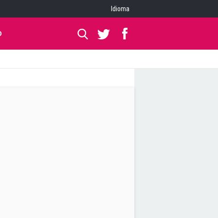
Idioma
O