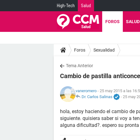
High-Tech
Salud
FOROS
SALUD
Foros
Sexualidad
Tema Anterior
Cambio de pastilla anticonc
vaneromero
- 25 may 2015 a las 16:
Dr. Carlos Salinas
-
25 may 20
hola, estoy haciendo el cambio de pa
siguiente. quisiera saber si voy a t
alguna dificultad?. espero su pronta