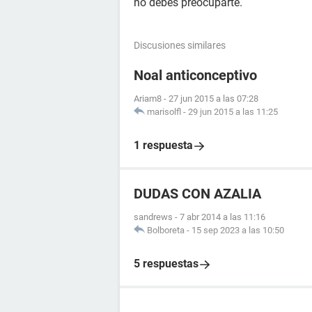
no debes preocuparte.
Discusiones similares
Noal anticonceptivo
Ariam8
-
27 jun 2015 a las 07:28
marisolfl
-
29 jun 2015 a las 11:25
1 respuesta
DUDAS CON AZALIA
sandrews
-
7 abr 2014 a las 11:16
Bolboreta
-
15 sep 2023 a las 10:50
5 respuestas