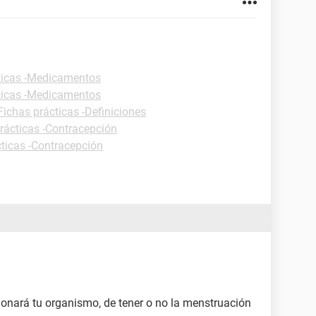
ticas -Medicamentos
ticas -Medicamentos
Fichas prácticas -Definiciones
rácticas -Contracepción
cticas -Contracepción
onará tu organismo, de tener o no la menstruación