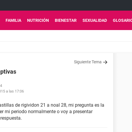
FAMILIA
NUTRICIÓN
BIENESTAR
SEXUALIDAD
GLOSARI
Siguiente Tema
eptivas
54
15 a las 17:06
stillas de rigividon 21 a noal 28, mi pregunta es la
ener mi periodo normalmente o voy a presentar
 respuesta.