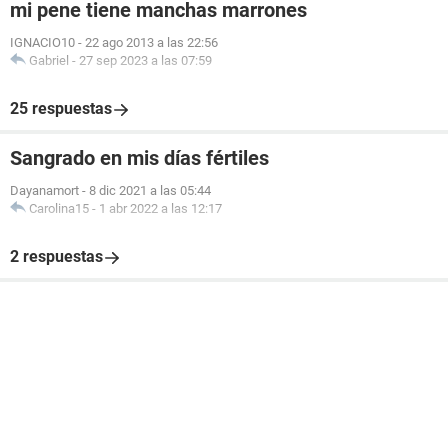
mi pene tiene manchas marrones
IGNACIO10
-
22 ago 2013 a las 22:56
Gabriel
-
27 sep 2023 a las 07:59
25 respuestas
Sangrado en mis días fértiles
Dayanamort
-
8 dic 2021 a las 05:44
Carolina15
-
1 abr 2022 a las 12:17
2 respuestas