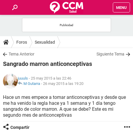
MENU
INICIO
FOROS
Foros
Sexualidad
SALUD
Tema Anterior
Siguiente Tema
Sangrado marron anticonceptivas
FAMILIA
juuuls
- 25 may 2015 a las 22:46
NUTRICIÓN
M Gutarra
-
26 may 2015 a las 19:20
Hace un mes empece a tomar anticonceptivas y desde que
BIENESTAR
me ha venido la regla hace ya 1 semana y 1 día tengo
sangrado de color marron. A que se debe? Este es mi
SEXUALIDAD
segundo mes de anticonceptivas
Compartir
GLOSARIO