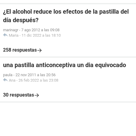
¿El alcohol reduce los efectos de la pastilla del
día después?
marinagr
-
7 ago 2012 a las 09:08
Maria
-
11 dic 2022 a las 18:10
258 respuestas
una pastilla anticonceptiva un dia equivocado
paula
-
22 nov 2011 a las 20:56
Ana
-
26 feb 2022 a las 23:08
30 respuestas