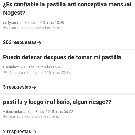
¿Es confiable la pastilla anticonceptiva mensual
Nogest?
edilysnoop
-
30 nov 2013 a las 13:49
Laura
-
10 jun 2022 a las 19:16
206 respuestas
Puedo defecar despues de tomar mi pastilla
Daniela25
-
18 abr 2012 a las 02:40
Danistone25
-
5 jun 2016 a las 23:47
3 respuestas
pastilla y luego ir al baño, algun riesgo??
valenzuelacamila
-
3 nov 2015 a las 00:52
maria
-
7 nov 2015 a las 18:36
2 respuestas