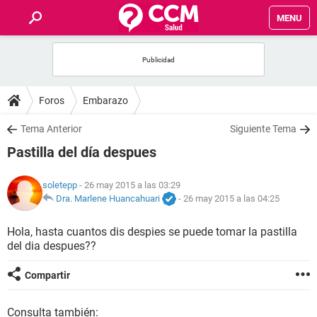
MENU
INICIO
FOROS
Foros
Embarazo
SALUD
Tema Anterior
Siguiente Tema
Pastilla del día despues
FAMILIA
soletepp
- 26 may 2015 a las 03:29
NUTRICIÓN
Dra. Marlene Huancahuari
-
26 may 2015 a las 04:25
Hola, hasta cuantos dis despies se puede tomar la pastilla
BIENESTAR
del dia despues??
SEXUALIDAD
Compartir
GLOSARIO
Consulta también: