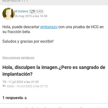
RESPUESTA 1 / 1
M Gutarra
2.433
26 may 2015 a las 16:38
Hola, puede descartar
embarazo
con una prueba de HCG en
su fracción beta.
Saludos y gracias por escribir!
Discusiones similares
Hola, disculpen la imagen.¿Pero es sangrado de
implantación?
Ttl
-
11 jul 2022 a las 21:25
Karla
-
10 oct 2022 a las 21:12
1 respuesta