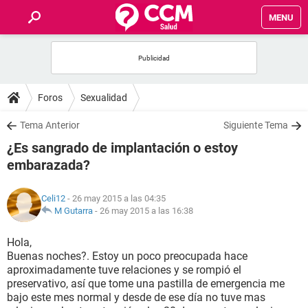
MENU
INICIO
FOROS
Foros
Sexualidad
SALUD
Tema Anterior
Siguiente Tema
¿Es sangrado de implantación o estoy
FAMILIA
embarazada?
NUTRICIÓN
Celi12
- 26 may 2015 a las 04:35
M Gutarra
-
26 may 2015 a las 16:38
BIENESTAR
Hola,
Buenas noches?. Estoy un poco preocupada hace
SEXUALIDAD
aproximadamente tuve relaciones y se rompió el
preservativo, así que tome una pastilla de emergencia me
bajo este mes normal y desde de ese día no tuve mas
GLOSARIO