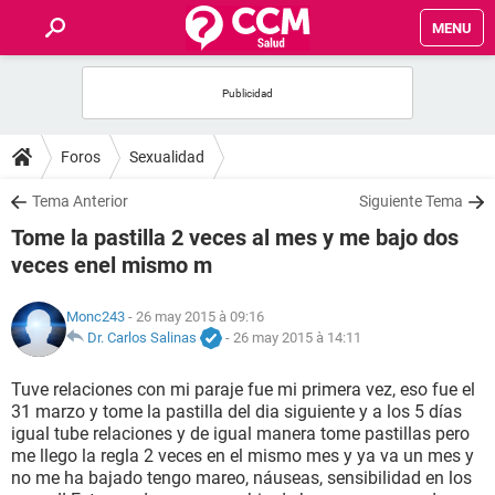
MENU
INICIO
FORUMS
Foros
Sexualidad
SALUD
Tema Anterior
Siguiente Tema
Tome la pastilla 2 veces al mes y me bajo dos
FAMILIA
veces enel mismo m
NUTRICIÓN
Monc243
- 26 may 2015 à 09:16
Dr. Carlos Salinas
-
26 may 2015 à 14:11
BIENESTAR
Tuve relaciones con mi paraje fue mi primera vez, eso fue el
31 marzo y tome la pastilla del dia siguiente y a los 5 días
SEXUALIDAD
igual tube relaciones y de igual manera tome pastillas pero
me llego la regla 2 veces en el mismo mes y ya va un mes y
no me ha bajado tengo mareo, náuseas, sensibilidad en los
GLOSARIO