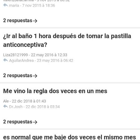
maria
-
7 nov 2015 à 18:36
2 respuestas
¿Ir al baño 1 hora después de tomar la pastilla
anticonceptiva?
Liza28121999
-
22 may 2016 à 12:33
AguilarAndrea
-
23 may 2016 à 06:42
2 respuestas
Me vino la regla dos veces en un mes
Ale
-
22 dic 2018 à 01:43
Dr.Josh
-
22 dic 2018 à 03:34
2 respuestas
es normal que me baje dos veces el mismo mes