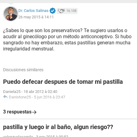
Dr. Carlos Salinas
16.108
26 may 2015 à 14:11
¿Sabes lo que son los preservativos? Te sugiero usarlos o
acudir al ginecólogo por un método anticonceptivo. Si hubo
sangrado no hay embarazo, estas pastillas generan mucha
irregularidad menstrual.
Discusiones similares
Puedo defecar despues de tomar mi pastilla
Daniela25
-
18 abr 2012 à 02:40
Danistone25
-
5 jun 2016 à 23:47
3 respuestas
pastilla y luego ir al baño, algun riesgo??
valenzuelacamila
-
3 nov 2015 à 00:52