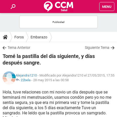
MENU
INICIO
FOROS
Foros
Embarazo
SALUD
Tema Anterior
Siguiente Tema
Tomé la pastilla del día siguiente, y días
FAMILIA
después sangre.
NUTRICIÓN
Alejandra1210
- Modificado por Alejandra1210 el 27/05/2015, 17:55
22bela
-
28 may 2015 a las 00:58
BIENESTAR
Hola, tuve relaciones con mi novio un día después que se
terminará mi menstruación, usamos condón pero yo no me
SEXUALIDAD
sentía segura, ya que era mi primera vez y tome la pastilla
del día siguiente, a los 5 días exactamente Tuve un
sangrado. He leído que la pastilla provoca un samgrado.
GLOSARIO