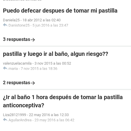
Puedo defecar despues de tomar mi pastilla
Daniela25
-
18 abr 2012 a las 02:40
Danistone25
-
5 jun 2016 a las 23:47
3 respuestas
pastilla y luego ir al baño, algun riesgo??
valenzuelacamila
-
3 nov 2015 a las 00:52
maria
-
7 nov 2015 a las 18:36
2 respuestas
¿Ir al baño 1 hora después de tomar la pastilla
anticonceptiva?
Liza28121999
-
22 may 2016 a las 12:33
AguilarAndrea
-
23 may 2016 a las 06:42