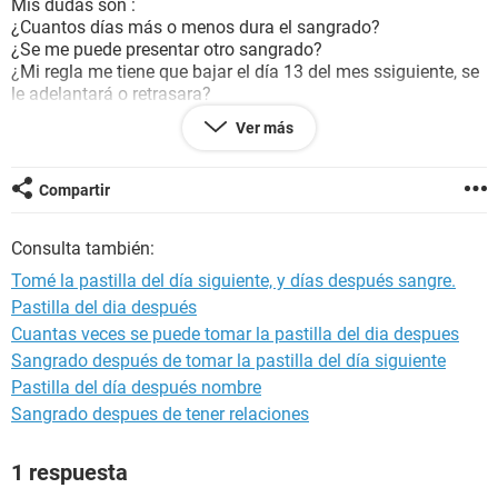
Mis dudas son :
¿Cuantos días más o menos dura el sangrado?
¿Se me puede presentar otro sangrado?
¿Mi regla me tiene que bajar el día 13 del mes ssiguiente, se
le adelantará o retrasara?
¿Será mi regla o sólo es el sangrado que se da por la
Ver más
pastilla,? Para mi regla falta más o menos 16 días.
Que me pueden comentar o decía al respecto, se los
agradecería mucho, estoy algo preocupada
Compartir
Besos
Consulta también:
Tomé la pastilla del día siguiente, y días después sangre.
Pastilla del dia después
Cuantas veces se puede tomar la pastilla del dia despues
Sangrado después de tomar la pastilla del día siguiente
Pastilla del día después nombre
Sangrado despues de tener relaciones
1 respuesta