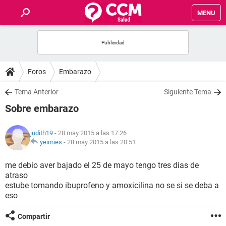
MENU
INICIO
FOROS
Foros
Embarazo
SALUD
Tema Anterior
Siguiente Tema
Sobre embarazo
FAMILIA
judith19
- 28 may 2015 a las 17:26
NUTRICIÓN
yeimies
-
28 may 2015 a las 20:51
me debio aver bajado el 25 de mayo tengo tres dias de
BIENESTAR
atraso
estube tomando ibuprofeno y amoxicilina no se si se deba a
SEXUALIDAD
eso
Compartir
GLOSARIO