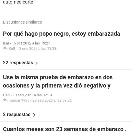
automedicarte
Discusiones similares
Por qué hago popo negro, estoy embarazada
isai
-
16 oct 2012 a las 19:21
Ruth
-
3 ene 2022 a las 13:23
22 respuestas
Use la misma prueba de embarazo en dos
ocasiones y la primera vez dió negativo y
Dan
-
13 sep 2021 a las 02:19
marsan1990
-
28 sep 2023 a las 09:26
2 respuestas
Cuantos meses son 23 semanas de embarazo .