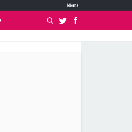
Idioma
O