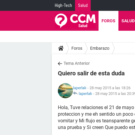
High-Tech
Salud
FOROS
SALUD
Foros
Embarazo
Tema Anterior
Quiero salir de esta duda
laperlak
- 28 may 2015 a las 18:26
laperlak
-
28 may 2015 a las 20:3
Hola, Tuve relaciones el 21 de mayo
proteccion y me eh sentido un poco 
vomitar y Mi flujo es teansparente 
una prueba y Si creen Que puedo e