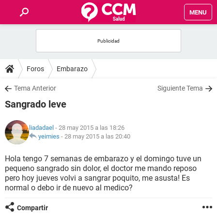
MENU
INICIO
FOROS
Foros
Embarazo
SALUD
Tema Anterior
Siguiente Tema
Sangrado leve
FAMILIA
liadadael
- 28 may 2015 a las 18:26
NUTRICIÓN
yeimies
-
28 may 2015 a las 20:40
Hola tengo 7 semanas de embarazo y el domingo tuve un
BIENESTAR
pequeno sangrado sin dolor, el doctor me mando reposo
pero hoy jueves volvi a sangrar poquito, me asusta! Es
SEXUALIDAD
normal o debo ir de nuevo al medico?
Compartir
GLOSARIO