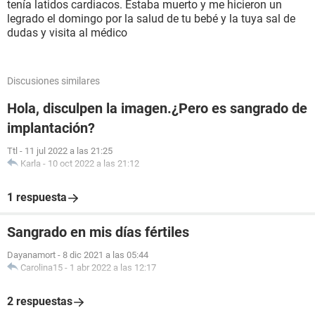
tenía latidos cardiacos. Estaba muerto y me hicieron un
legrado el domingo por la salud de tu bebé y la tuya sal de
dudas y visita al médico
Discusiones similares
Hola, disculpen la imagen.¿Pero es sangrado de
implantación?
Ttl
-
11 jul 2022 a las 21:25
Karla
-
10 oct 2022 a las 21:12
1 respuesta
Sangrado en mis días fértiles
Dayanamort
-
8 dic 2021 a las 05:44
Carolina15
-
1 abr 2022 a las 12:17
2 respuestas