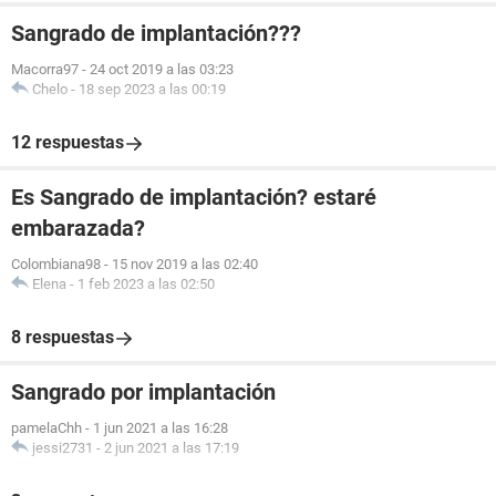
Sangrado de implantación???
Macorra97
-
24 oct 2019 a las 03:23
Chelo
-
18 sep 2023 a las 00:19
12 respuestas
Es Sangrado de implantación? estaré
embarazada?
Colombiana98
-
15 nov 2019 a las 02:40
Elena
-
1 feb 2023 a las 02:50
8 respuestas
Sangrado por implantación
pamelaChh
-
1 jun 2021 a las 16:28
jessi2731
-
2 jun 2021 a las 17:19