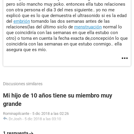
pero sólo mancho muy poko. entonces ella tubo relaciones
con otra persona el día 3 del mes siguiente.. yo no me
explicó que es lo que demuestra el ultrasonido si es la edad
del
embrión
tomando las dos semanas antes de las
relaciones(las del último siclo de
menstruación
normal lo
que coincidiría con las semanas en que ella estubo con
otro) o toma en cuenta la fecha exacta de,concepción lo que
coincidiría con las semanas en que estubo conmigo.. ella
asegura que es mío.
Discusiones similares
Mi hijo de 10 años tiene su miembro muy
grande
Rominapilcante
-
5 dic 2018 a las 02:26
Dr.Josh
-
5 dic 2018 a las 03:10
1 respuesta