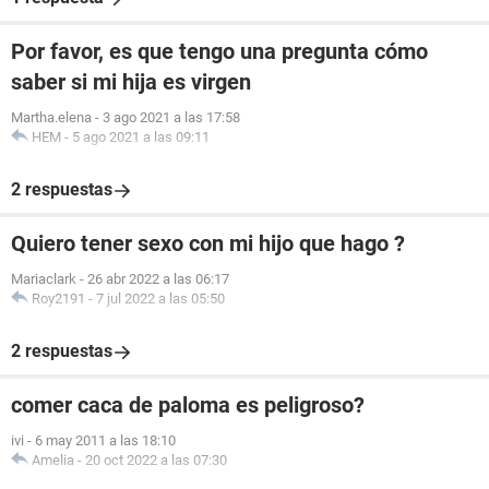
Por favor, es que tengo una pregunta cómo
saber si mi hija es virgen
Martha.elena
-
3 ago 2021 a las 17:58
HEM
-
5 ago 2021 a las 09:11
2 respuestas
Quiero tener sexo con mi hijo que hago ?
Mariaclark
-
26 abr 2022 a las 06:17
Roy2191
-
7 jul 2022 a las 05:50
2 respuestas
comer caca de paloma es peligroso?
ivi
-
6 may 2011 a las 18:10
Amelia
-
20 oct 2022 a las 07:30