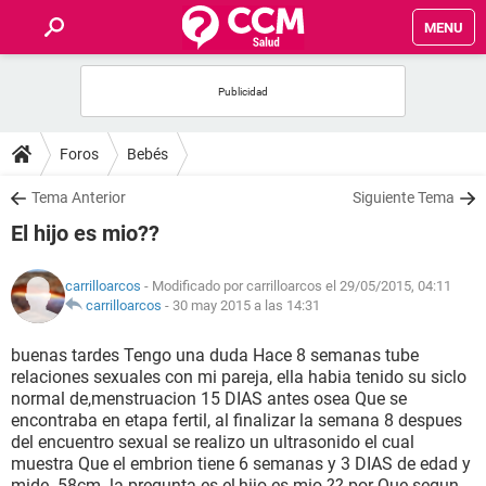
MENU
INICIO
FOROS
Foros
Bebés
SALUD
Tema Anterior
Siguiente Tema
El hijo es mio??
FAMILIA
carrilloarcos
- Modificado por carrilloarcos el 29/05/2015, 04:11
NUTRICIÓN
carrilloarcos
-
30 may 2015 a las 14:31
buenas tardes Tengo una duda Hace 8 semanas tube
BIENESTAR
relaciones sexuales con mi pareja, ella habia tenido su siclo
normal de,menstruacion 15 DIAS antes osea Que se
SEXUALIDAD
encontraba en etapa fertil, al finalizar la semana 8 despues
del encuentro sexual se realizo un ultrasonido el cual
muestra Que el embrion tiene 6 semanas y 3 DIAS de edad y
GLOSARIO
mide .58cm. la pregunta es el,hijo es mio ?? por Que segun