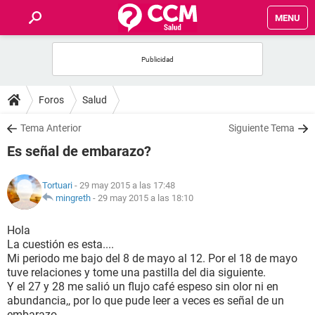
MENU
INICIO
FOROS
Foros
Salud
SALUD
Tema Anterior
Siguiente Tema
Es señal de embarazo?
FAMILIA
Tortuari
- 29 may 2015 a las 17:48
NUTRICIÓN
mingreth
-
29 may 2015 a las 18:10
Hola
BIENESTAR
La cuestión es esta....
Mi periodo me bajo del 8 de mayo al 12. Por el 18 de mayo
SEXUALIDAD
tuve relaciones y tome una pastilla del dia siguiente.
Y el 27 y 28 me salió un flujo café espeso sin olor ni en
abundancia,, por lo que pude leer a veces es señal de un
GLOSARIO
embarazo..