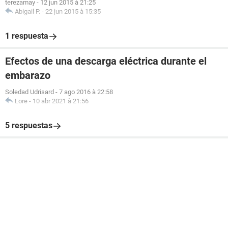
terezamay
-
12 jun 2015 à 21:25
Abigail P.
-
22 jun 2015 à 15:35
1 respuesta
Efectos de una descarga eléctrica durante el
embarazo
Soledad Udrisard
-
7 ago 2016 à 22:58
Lore
-
10 abr 2021 à 21:56
5 respuestas