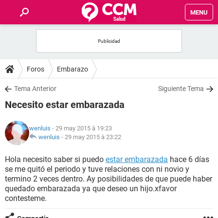
MENU
INICIO
FORUMS
Foros
Embarazo
SALUD
Tema Anterior
Siguiente Tema
Necesito estar embarazada
FAMILIA
wenluis
- 29 may 2015 à 19:23
NUTRICIÓN
wenluis
-
29 may 2015 à 23:22
Hola necesito saber si puedo
estar embarazada
hace 6 días
BIENESTAR
se me quitó el periodo y tuve relaciones con ni novio y
termino 2 veces dentro. Ay posibilidades de que puede haber
SEXUALIDAD
quedado embarazada ya que deseo un hijo.xfavor
contesteme.
GLOSARIO