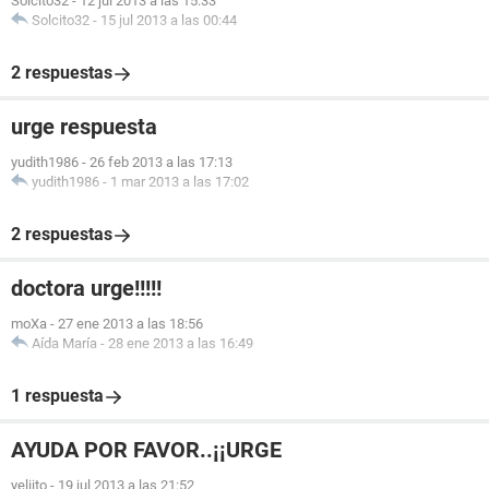
Solcito32
-
12 jul 2013 a las 15:33
Solcito32
-
15 jul 2013 a las 00:44
2 respuestas
urge respuesta
yudith1986
-
26 feb 2013 a las 17:13
yudith1986
-
1 mar 2013 a las 17:02
2 respuestas
doctora urge!!!!!
moXa
-
27 ene 2013 a las 18:56
Aída María
-
28 ene 2013 a las 16:49
1 respuesta
AYUDA POR FAVOR..¡¡URGE
yeliito
-
19 jul 2013 a las 21:52