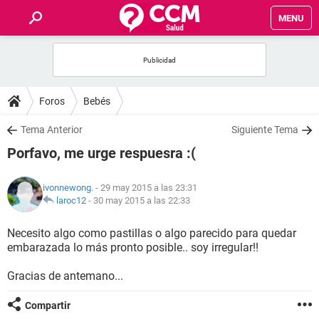
MENU
INICIO
FOROS
Foros
Bebés
SALUD
Tema Anterior
Siguiente Tema
Porfavo, me urge respuesra :(
FAMILIA
ivonnewong.
- 29 may 2015 a las 23:31
NUTRICIÓN
laroc12
-
30 may 2015 a las 22:33
Necesito algo como pastillas o algo parecido para quedar
BIENESTAR
embarazada lo más pronto posible.. soy irregular!!
SEXUALIDAD
Gracias de antemano...
Compartir
GLOSARIO