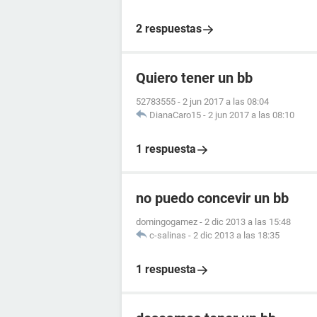
2 respuestas
Quiero tener un bb
52783555
-
2 jun 2017 a las 08:04
DianaCaro15
-
2 jun 2017 a las 08:10
1 respuesta
no puedo concevir un bb
domingogamez
-
2 dic 2013 a las 15:48
c-salinas
-
2 dic 2013 a las 18:35
1 respuesta