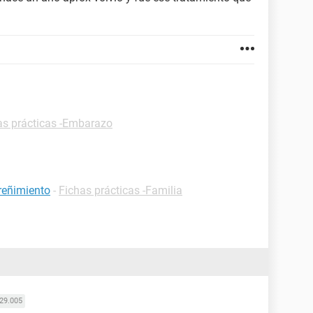
as prácticas -Embarazo
treñimiento
-
Fichas prácticas -Familia
29.005