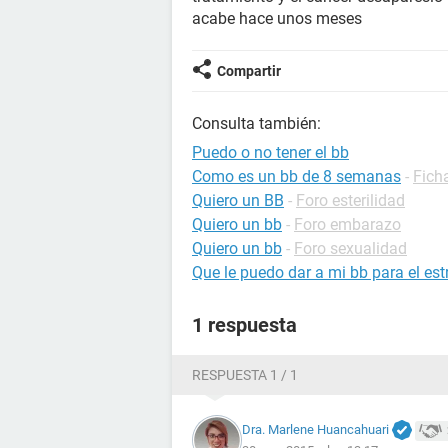
acabe hace unos meses
Compartir
Consulta también:
Puedo o no tener el bb
Como es un bb de 8 semanas
-
Fich
Quiero un BB
-
Foro esterilidad
Quiero un bb
-
Foro embarazo
Quiero un bb
-
Foro sexualidad
Que le puedo dar a mi bb para el es
1 respuesta
RESPUESTA 1 / 1
Dra. Marlene Huancahuari