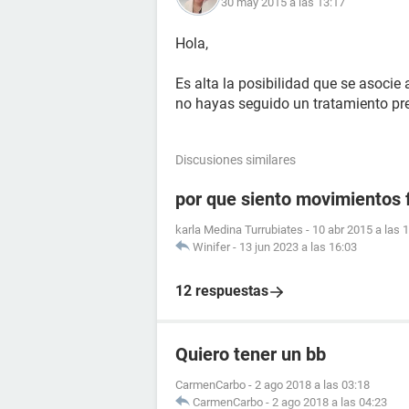
30 may 2015 a las 13:17
Hola,
Es alta la posibilidad que se asocie
no hayas seguido un tratamiento pr
Discusiones similares
por que siento movimientos f
karla Medina Turrubiates
-
10 abr 2015 a las 
Winifer
-
13 jun 2023 a las 16:03
12 respuestas
Quiero tener un bb
CarmenCarbo
-
2 ago 2018 a las 03:18
CarmenCarbo
-
2 ago 2018 a las 04:23