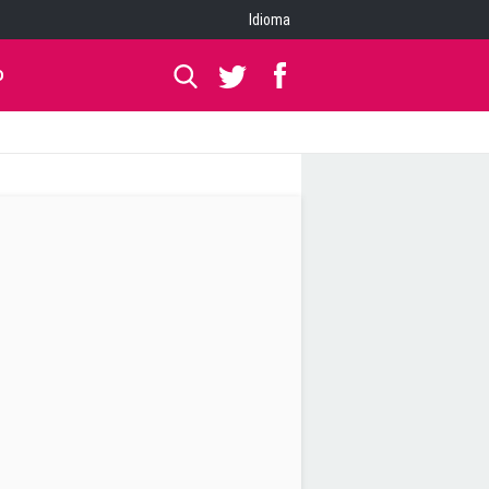
Idioma
O