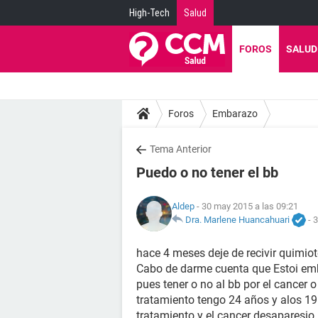
High-Tech
Salud
FOROS
SALUD
Foros
Embarazo
Tema Anterior
Puedo o no tener el bb
Aldep
- 30 may 2015 a las 09:21
Dra. Marlene Huancahuari
-
3
hace 4 meses deje de recivir quimiot
Cabo de darme cuenta que Estoi em
pues tener o no al bb por el cancer 
tratamiento tengo 24 años y alos 1
tratamiento y el cancer desaparesio