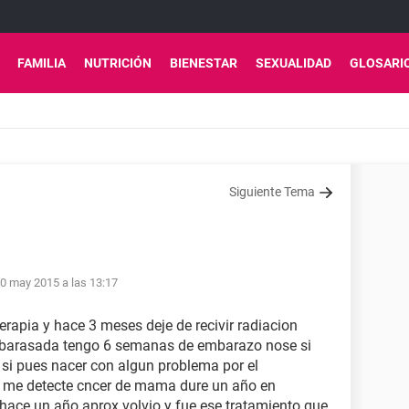
FAMILIA
NUTRICIÓN
BIENESTAR
SEXUALIDAD
GLOSARI
Siguiente Tema
0 may 2015 a las 13:17
erapia y hace 3 meses deje de recivir radiacion
barasada tengo 6 semanas de embarazo nose si
o si pues nacer con algun problema por el
9 me detecte cncer de mama dure un año en
 hace un año aprox volvio y fue ese tratamiento que