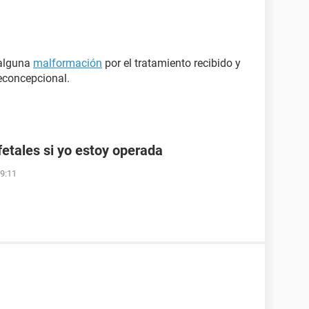
 alguna
malformación
por el tratamiento recibido y
econcepcional.
etales si yo estoy operada
19:11