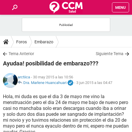
MENU
INICIO
FOROS
Foros
Embarazo
SALUD
Tema Anterior
Siguiente Tema
Ayudaa! posibilidad de embarazo???
FAMILIA
arctiica
- 30 may 2015 a las 10:56
NUTRICIÓN
Dra. Marlene Huancahuari
-
3 jun 2015 a las 04:47
Hola, mi duda es que el dia 3 de mayo me vino la
BIENESTAR
menstruación pero el dia 24 de mayo me bajo de nuevo pero
casi no manchaba solo eran descargas cuando iba a orinar
SEXUALIDAD
y solo duro dos dias puede ser sangrado de implantación?
mi novio y yo tuvimos relaciones sin protección el dia 20 de
mayo pero el nunca eyaculo dentro de mi, espero me puedan
GLOSARIO
ayudar. Gracias