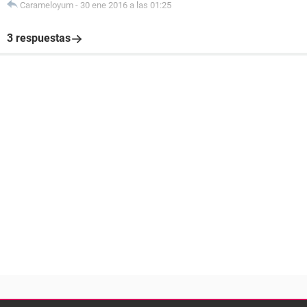
Carameloyum
-
30 ene 2016 a las 01:25
3 respuestas