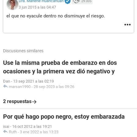
Dra. Marlene Huancahuari
29.005
3 jun 2015 a las 04:47
el que no eyacule dentro no disminuye el riesgo.
Discusiones similares
Use la misma prueba de embarazo en dos
ocasiones y la primera vez dió negativo y
Dan
-
13 sep 2021 a las 02:19
marsan1990
-
28 sep 2023 a las 09:26
2 respuestas
Por qué hago popo negro, estoy embarazada
isai
-
16 oct 2012 a las 19:21
Ruth
-
3 ene 2022 a las 13:23