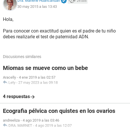
Dra. Marlene Huancahuari
29.005
30 may 2015 a las 13:43
Hola,
Para conocer con exactitud quien es el padre de tu niño
debes realizarle el test de paternidad ADN.
Discusiones similares
Miomas se mueve como un bebe
Aracelly
-
4 ene 2019 a las 02:57
Lety
-
27 may 2023 a las 09:18
4 respuestas
Ecografia pélvica con quistes en los ovarios
andreeliza
-
4 ago 2019 a las 03:46
DRA. MARNET
-
4 ago 2019 a las 12:07