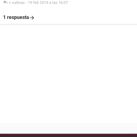
c-salinas
-
19 feb 2014 a las 16:07
1 respuesta