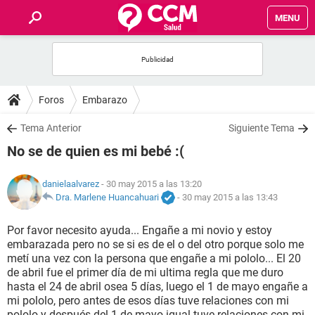
MENU
INICIO
FOROS
Foros
Embarazo
SALUD
Tema Anterior
Siguiente Tema
No se de quien es mi bebé :(
FAMILIA
danielaalvarez
- 30 may 2015 a las 13:20
NUTRICIÓN
Dra. Marlene Huancahuari
-
30 may 2015 a las 13:43
Por favor necesito ayuda... Engañe a mi novio y estoy
BIENESTAR
embarazada pero no se si es de el o del otro porque solo me
metí una vez con la persona que engañe a mi pololo... El 20
SEXUALIDAD
de abril fue el primer día de mi ultima regla que me duro
hasta el 24 de abril osea 5 días, luego el 1 de mayo engañe a
mi pololo, pero antes de esos días tuve relaciones con mi
GLOSARIO
pololo y después del 1 de mayo igual tuve relaciones con mi