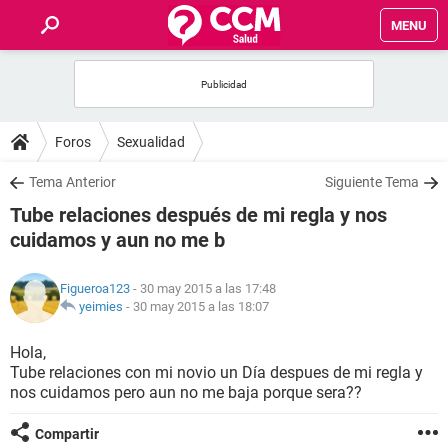
MENU
INICIO
FOROS
Foros
Sexualidad
SALUD
Tema Anterior
Siguiente Tema
Tube relaciones después de mi regla y nos
FAMILIA
cuidamos y aun no me b
NUTRICIÓN
Figueroa123
- 30 may 2015 a las 17:48
yeimies
-
30 may 2015 a las 18:07
BIENESTAR
Hola,
Tube relaciones con mi novio un Día despues de mi regla y
SEXUALIDAD
nos cuidamos pero aun no me baja porque sera??
GLOSARIO
Compartir