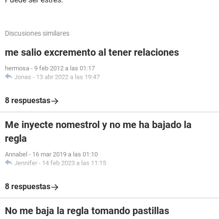
Discusiones similares
me salio excremento al tener relaciones
hermosa
-
9 feb 2012 a las 01:17
Jonas
-
13 abr 2022 a las 19:47
8 respuestas
Me inyecte nomestrol y no me ha bajado la
regla
Annabel
-
16 mar 2019 a las 01:10
Jennifer
-
14 feb 2023 a las 11:15
8 respuestas
No me baja la regla tomando pastillas