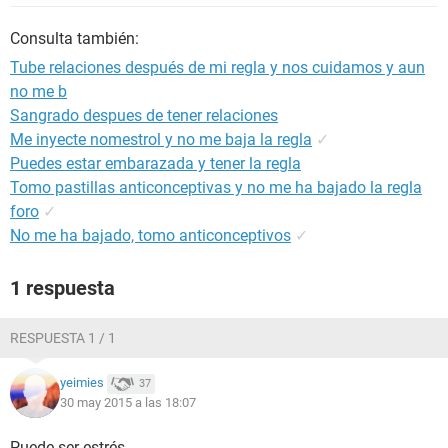
Consulta también:
Tube relaciones después de mi regla y nos cuidamos y aun
no me b
Sangrado despues de tener relaciones
Me inyecte nomestrol y no me baja la regla
✓
Puedes estar embarazada y tener la regla
Tomo pastillas anticonceptivas y no me ha bajado la regla
foro
✓
No me ha bajado, tomo anticonceptivos
✓
1 respuesta
RESPUESTA 1 / 1
yeimies
37
30 may 2015 a las 18:07
Puede ser estrés.