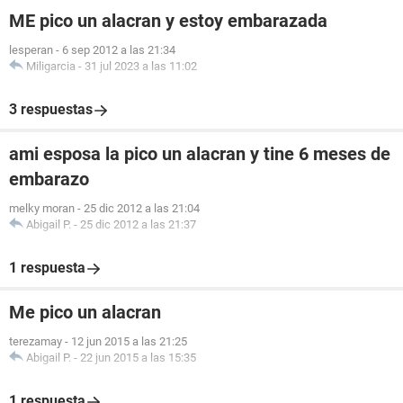
ME pico un alacran y estoy embarazada
lesperan
-
6 sep 2012 a las 21:34
Miligarcia
-
31 jul 2023 a las 11:02
3 respuestas
ami esposa la pico un alacran y tine 6 meses de
embarazo
melky moran
-
25 dic 2012 a las 21:04
Abigail P.
-
25 dic 2012 a las 21:37
1 respuesta
Me pico un alacran
terezamay
-
12 jun 2015 a las 21:25
Abigail P.
-
22 jun 2015 a las 15:35
1 respuesta