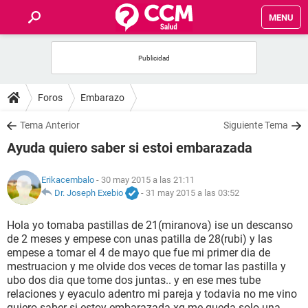
MENU
INICIO
FOROS
Foros
Embarazo
SALUD
Tema Anterior
Siguiente Tema
Ayuda quiero saber si estoi embarazada
FAMILIA
Erikacembalo
- 30 may 2015 a las 21:11
NUTRICIÓN
Dr. Joseph Exebio
-
31 may 2015 a las 03:52
Hola yo tomaba pastillas de 21(miranova) ise un descanso
BIENESTAR
de 2 meses y empese con unas patilla de 28(rubi) y las
empese a tomar el 4 de mayo que fue mi primer dia de
SEXUALIDAD
mestruacion y me olvide dos veces de tomar las pastilla y
ubo dos dia que tome dos juntas.. y en ese mes tube
relaciones y eyaculo adentro mi pareja y todavia no me vino
GLOSARIO
quiero saber si estoy embarazada xq me queda solo una